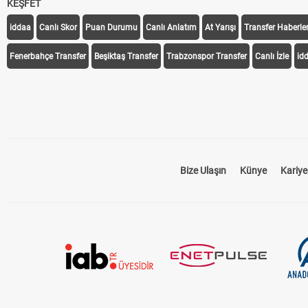
KEŞFET
iddaa
Canlı Skor
Puan Durumu
Canlı Anlatım
At Yarışı
Transfer Haberler
Fenerbahçe Transfer
Beşiktaş Transfer
Trabzonspor Transfer
Canlı İzle
id
Bize Ulaşın
Künye
Kariye