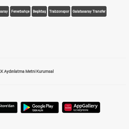
saray
Fenerbahçe
Beşiktaş
Trabzonspor
Galatasaray Transfer
K Aydınlatma Metni Kurumsal