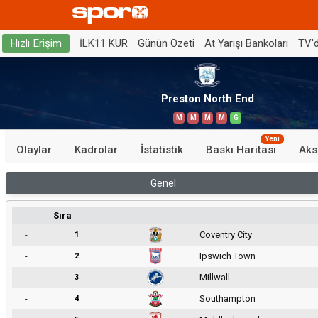
İLK11 KUR
Günün Özeti
At Yarışı Bankoları
TV'
Hızlı Erişim
Preston North End
M
M
M
M
G
Yeni
Olaylar
Kadrolar
İstatistik
Baskı Haritası
Aks
Genel
Sıra
-
Coventry City
1
-
Ipswich Town
2
-
Millwall
3
-
Southampton
4