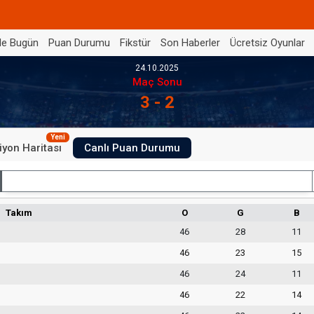
de Bugün
Puan Durumu
Fikstür
Son Haberler
Ücretsiz Oyunlar
24.10.2025
Maç Sonu
3 - 2
Yeni
iyon Haritası
Canlı Puan Durumu
İç Saha
Takım
O
G
B
46
28
11
46
23
15
46
24
11
46
22
14