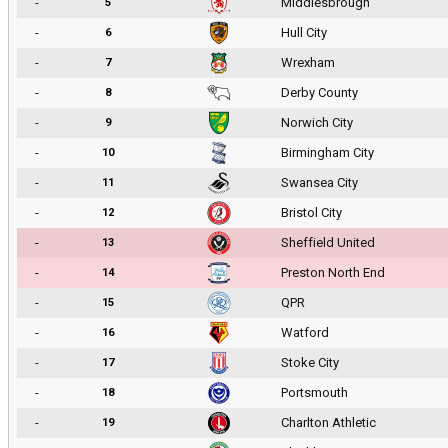
-
Middlesbrough
5
-
Hull City
6
-
Wrexham
7
-
Derby County
8
-
Norwich City
9
-
Birmingham City
10
-
Swansea City
11
-
Bristol City
12
-
Sheffield United
13
-
Preston North End
14
-
QPR
15
-
Watford
16
-
Stoke City
17
-
Portsmouth
18
-
Charlton Athletic
19