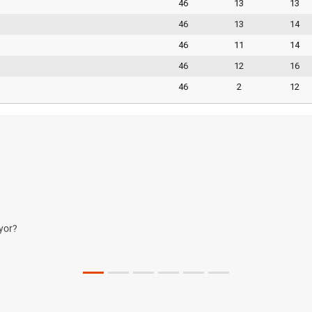
46
13
13
46
13
14
46
11
14
46
12
16
46
2
12
yor?