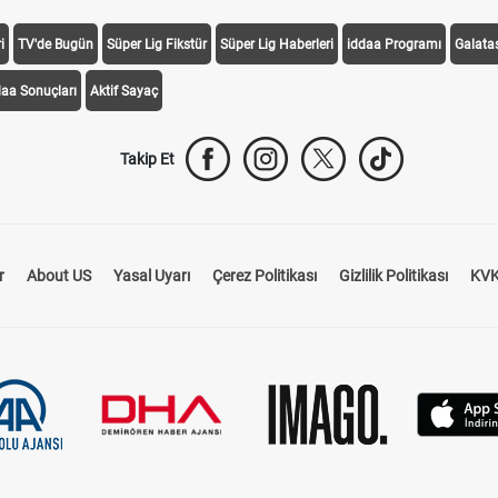
i
TV'de Bugün
Süper Lig Fikstür
Süper Lig Haberleri
iddaa Programı
Galata
daa Sonuçları
Aktif Sayaç
Takip Et
r
About US
Yasal Uyarı
Çerez Politikası
Gizlilik Politikası
KVK