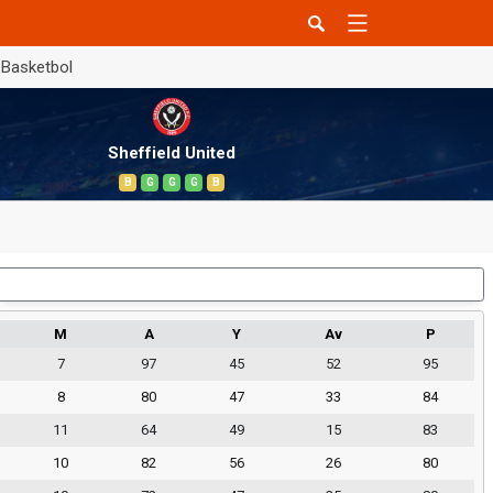
Basketbol
Sheffield United
B
G
G
G
B
Dış Saha
M
A
Y
Av
P
7
97
45
52
95
8
80
47
33
84
11
64
49
15
83
10
82
56
26
80