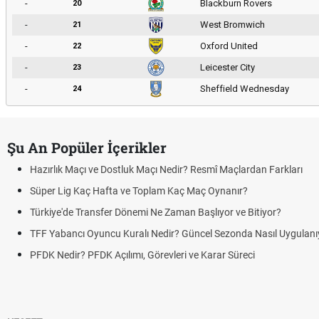
-
Blackburn Rovers
20
-
West Bromwich
21
-
Oxford United
22
-
Leicester City
23
-
Sheffield Wednesday
24
Şu An Popüler İçerikler
Hazırlık Maçı ve Dostluk Maçı Nedir? Resmî Maçlardan Farkları
Süper Lig Kaç Hafta ve Toplam Kaç Maç Oynanır?
Türkiye'de Transfer Dönemi Ne Zaman Başlıyor ve Bitiyor?
TFF Yabancı Oyuncu Kuralı Nedir? Güncel Sezonda Nasıl Uygulanı
PFDK Nedir? PFDK Açılımı, Görevleri ve Karar Süreci