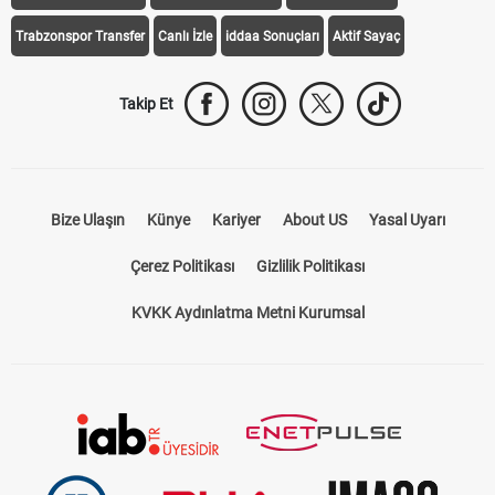
Trabzonspor Transfer
Canlı İzle
iddaa Sonuçları
Aktif Sayaç
Takip Et
Bize Ulaşın
Künye
Kariyer
About US
Yasal Uyarı
Çerez Politikası
Gizlilik Politikası
KVKK Aydınlatma Metni Kurumsal