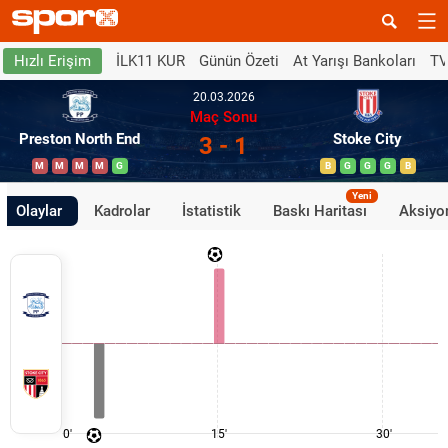
İLK11 KUR
Günün Özeti
At Yarışı Bankoları
TV
Hızlı Erişim
20.03.2026
Maç Sonu
Preston North End
Stoke City
3 - 1
M
M
M
M
G
B
G
G
G
B
Yeni
Olaylar
Kadrolar
İstatistik
Baskı Haritası
Aksiyon
0'
15'
30'