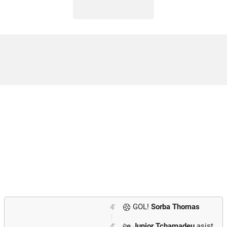
GOL!
Sorba Thomas
4'
Junior Tchamadeu
asist
4'