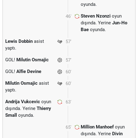
oyunda.
Steven Nzonzi
oyun
46'
dışında. Yerine
Jun-Ho
Bae
oyunda.
Lewis Dobbin
asist
57'
yaptı.
GOL!
Milutin Osmajic
57'
GOL!
Alfie Devine
60'
Milutin Osmajic
asist
60'
yaptı.
Andrija Vukcevic
oyun
63'
dışında. Yerine
Thierry
Small
oyunda.
Million Manhoef
oyun
65'
dışında. Yerine
Divin