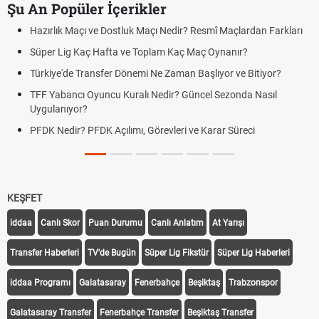
Şu An Popüler İçerikler
Hazırlık Maçı ve Dostluk Maçı Nedir? Resmî Maçlardan Farkları
Süper Lig Kaç Hafta ve Toplam Kaç Maç Oynanır?
Türkiye'de Transfer Dönemi Ne Zaman Başlıyor ve Bitiyor?
TFF Yabancı Oyuncu Kuralı Nedir? Güncel Sezonda Nasıl
Uygulanıyor?
PFDK Nedir? PFDK Açılımı, Görevleri ve Karar Süreci
KEŞFET
iddaa
Canlı Skor
Puan Durumu
Canlı Anlatım
At Yarışı
Transfer Haberleri
TV'de Bugün
Süper Lig Fikstür
Süper Lig Haberleri
iddaa Programı
Galatasaray
Fenerbahçe
Beşiktaş
Trabzonspor
Galatasaray Transfer
Fenerbahçe Transfer
Beşiktaş Transfer