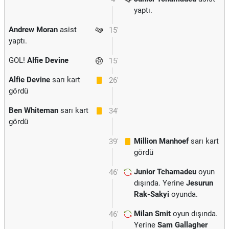
yaptı.
Andrew Moran
asist
15'
yaptı.
GOL!
Alfie Devine
15'
Alfie Devine
sarı kart
26'
gördü
Ben Whiteman
sarı kart
34'
gördü
Million Manhoef
sarı kart
39'
gördü
Junior Tchamadeu
oyun
46'
dışında. Yerine
Jesurun
Rak-Sakyi
oyunda.
Milan Smit
oyun dışında.
46'
Yerine
Sam Gallagher