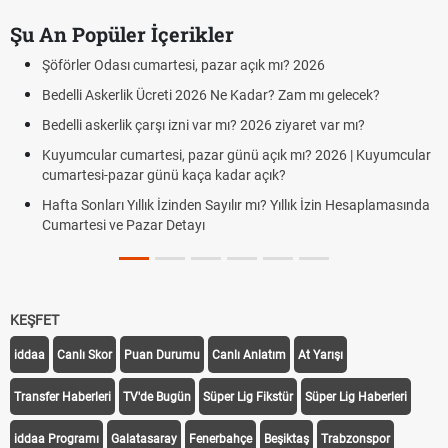
Şu An Popüler İçerikler
Şöförler Odası cumartesi, pazar açık mı? 2026
Bedelli Askerlik Ücreti 2026 Ne Kadar? Zam mı gelecek?
Bedelli askerlik çarşı izni var mı? 2026 ziyaret var mı?
Kuyumcular cumartesi, pazar günü açık mı? 2026 | Kuyumcular
cumartesi-pazar günü kaça kadar açık?
Hafta Sonları Yıllık İzinden Sayılır mı? Yıllık İzin Hesaplamasında
Cumartesi ve Pazar Detayı
KEŞFET
iddaa
Canlı Skor
Puan Durumu
Canlı Anlatım
At Yarışı
Transfer Haberleri
TV'de Bugün
Süper Lig Fikstür
Süper Lig Haberleri
iddaa Programı
Galatasaray
Fenerbahçe
Beşiktaş
Trabzonspor