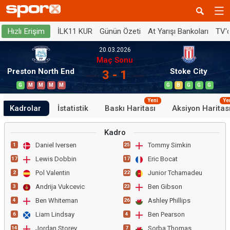
İLK11 KUR
Günün Özeti
At Yarışı Bankoları
TV'
Hızlı Erişim
20.03.2026
Maç Sonu
Preston North End
Stoke City
3 - 1
G
M
M
M
M
G
B
G
G
G
Yeni
Ye
Kadrolar
İstatistik
Baskı Haritası
Aksiyon Haritas
Kadro
Daniel Iversen
Tommy Simkin
1
25
Lewis Dobbin
Eric Bocat
17
17
Pol Valentin
Junior Tchamadeu
2
22
Andrija Vukcevic
Ben Gibson
3
23
Ben Whiteman
Ashley Phillips
4
26
Liam Lindsay
Ben Pearson
6
4
Jordan Storey
Sorba Thomas
14
7