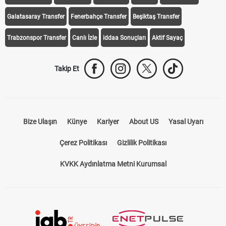
Galatasaray Transfer
Fenerbahçe Transfer
Beşiktaş Transfer
Trabzonspor Transfer
Canlı İzle
iddaa Sonuçları
Aktif Sayaç
Takip Et
Bize Ulaşın
Künye
Kariyer
About US
Yasal Uyarı
Çerez Politikası
Gizlilik Politikası
KVKK Aydınlatma Metni Kurumsal