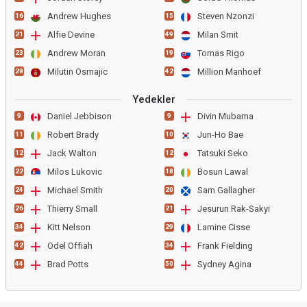
Andrew Hughes
Steven Nzonzi
16
15
Alfie Devine
Milan Smit
21
49
Andrew Moran
Tomas Rigo
23
19
Milutin Osmajic
Million Manhoef
28
42
Yedekler
Daniel Jebbison
Divin Mubama
9
9
Robert Brady
Jun-Ho Bae
11
10
Jack Walton
Tatsuki Seko
12
12
Milos Lukovic
Bosun Lawal
22
18
Michael Smith
Sam Gallagher
24
20
Thierry Small
Jesurun Rak-Sakyi
26
21
Kitt Nelson
Lamine Cisse
34
29
Odel Offiah
Frank Fielding
42
34
Brad Potts
Sydney Agina
44
50