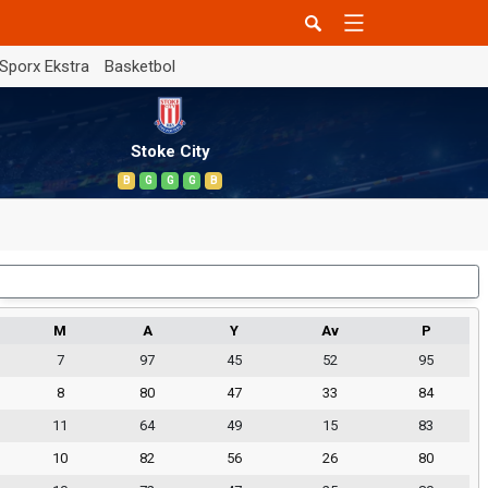
Sporx Ekstra
Basketbol
Stoke City
B
G
G
G
B
Dış Saha
M
A
Y
Av
P
7
97
45
52
95
8
80
47
33
84
11
64
49
15
83
10
82
56
26
80