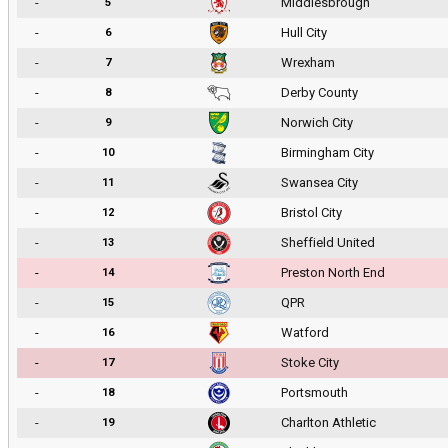
-
Middlesbrough
5
-
Hull City
6
-
Wrexham
7
-
Derby County
8
-
Norwich City
9
-
Birmingham City
10
-
Swansea City
11
-
Bristol City
12
-
Sheffield United
13
-
Preston North End
14
-
QPR
15
-
Watford
16
-
Stoke City
17
-
Portsmouth
18
-
Charlton Athletic
19