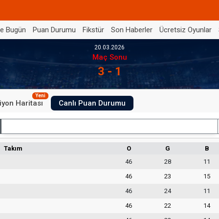
de Bugün
Puan Durumu
Fikstür
Son Haberler
Ücretsiz Oyunlar
20.03.2026
Maç Sonu
3 - 1
Yeni
iyon Haritası
Canlı Puan Durumu
İç Saha
Takım
O
G
B
46
28
11
46
23
15
46
24
11
46
22
14