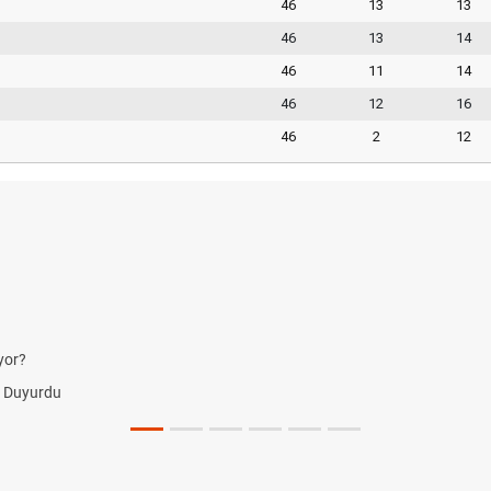
46
13
13
46
13
14
46
11
14
46
12
16
46
2
12
?
uyurdu