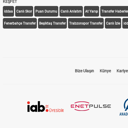
KEŞFET
iddaa
Canlı Skor
Puan Durumu
Canlı Anlatım
At Yarışı
Transfer Haberler
Fenerbahçe Transfer
Beşiktaş Transfer
Trabzonspor Transfer
Canlı İzle
id
Bize Ulaşın
Künye
Kariye