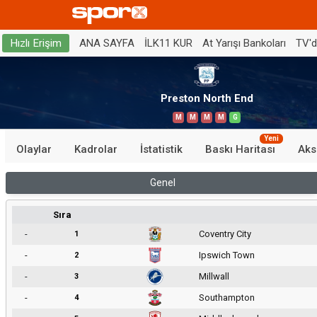
ANA SAYFA
İLK11 KUR
At Yarışı Bankoları
TV'
Hızlı Erişim
Preston North End
M
M
M
M
G
Yeni
Olaylar
Kadrolar
İstatistik
Baskı Haritası
Aks
Genel
Sıra
-
Coventry City
1
-
Ipswich Town
2
-
Millwall
3
-
Southampton
4