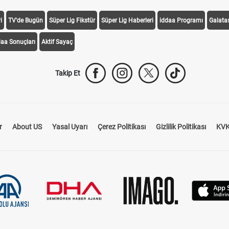
i
TV'de Bugün
Süper Lig Fikstür
Süper Lig Haberleri
iddaa Programı
Galata
daa Sonuçları
Aktif Sayaç
Takip Et
r
About US
Yasal Uyarı
Çerez Politikası
Gizlilik Politikası
KVK