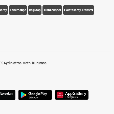
saray
Fenerbahçe
Beşiktaş
Trabzonspor
Galatasaray Transfer
K Aydınlatma Metni Kurumsal