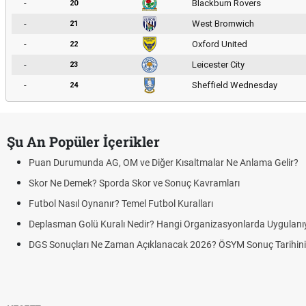
-
Blackburn Rovers
20
-
West Bromwich
21
-
Oxford United
22
-
Leicester City
23
-
Sheffield Wednesday
24
Şu An Popüler İçerikler
Puan Durumunda AG, OM ve Diğer Kısaltmalar Ne Anlama Gelir?
Skor Ne Demek? Sporda Skor ve Sonuç Kavramları
Futbol Nasıl Oynanır? Temel Futbol Kuralları
Deplasman Golü Kuralı Nedir? Hangi Organizasyonlarda Uygulanıyor
DGS Sonuçları Ne Zaman Açıklanacak 2026? ÖSYM Sonuç Tarihini D