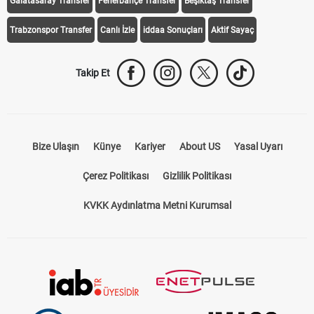
Galatasaray Transfer
Fenerbahçe Transfer
Beşiktaş Transfer
Trabzonspor Transfer
Canlı İzle
iddaa Sonuçları
Aktif Sayaç
Takip Et
Bize Ulaşın
Künye
Kariyer
About US
Yasal Uyarı
Çerez Politikası
Gizlilik Politikası
KVKK Aydınlatma Metni Kurumsal