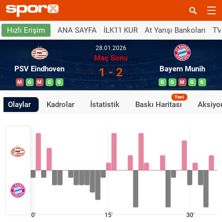
ANA SAYFA
İLK11 KUR
At Yarışı Bankoları
TV
Hızlı Erişim
28.01.2026
Maç Sonu
PSV Eindhoven
Bayern Munih
1 - 2
M
G
M
G
G
G
G
M
G
G
Yeni
Olaylar
Kadrolar
İstatistik
Baskı Haritası
Aksiyon
0'
15'
30'