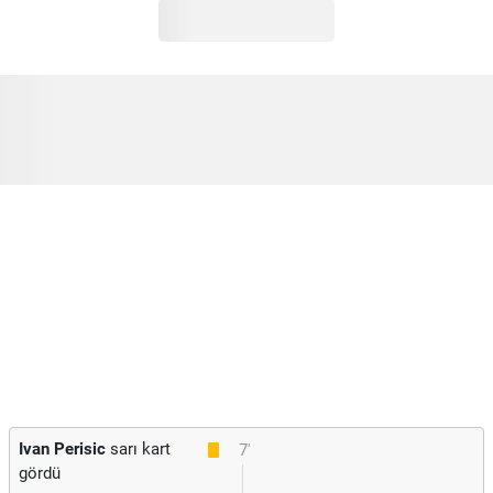
Ivan Perisic
sarı kart
7'
gördü