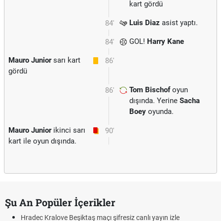
kart gördü
Luis Diaz
asist yaptı.
84'
GOL!
Harry Kane
84'
Mauro Junior
sarı kart
86'
gördü
Tom Bischof
oyun
86'
dışında. Yerine
Sacha
Boey
oyunda.
Mauro Junior
ikinci sarı
90'
kart ile oyun dışında.
Şu An Popüler İçerikler
Hradec Kralove Beşiktaş maçı şifresiz canlı yayın izle