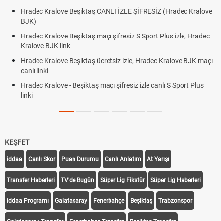
Hradec Kralove Beşiktaş CANLI İZLE ŞİFRESİZ (Hradec Kralove
BJK)
Hradec Kralove Beşiktaş maçı şifresiz S Sport Plus izle, Hradec
Kralove BJK link
Hradec Kralove Beşiktaş ücretsiz izle, Hradec Kralove BJK maçı
canlı linki
Hradec Kralove - Beşiktaş maçı şifresiz izle canlı S Sport Plus
linki
KEŞFET
iddaa
Canlı Skor
Puan Durumu
Canlı Anlatım
At Yarışı
Transfer Haberleri
TV'de Bugün
Süper Lig Fikstür
Süper Lig Haberleri
iddaa Programı
Galatasaray
Fenerbahçe
Beşiktaş
Trabzonspor