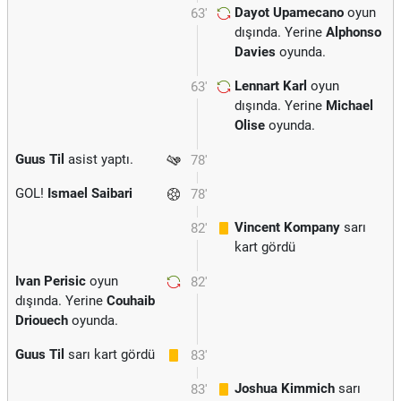
Dayot Upamecano
oyun
63'
dışında. Yerine
Alphonso
Davies
oyunda.
Lennart Karl
oyun
63'
dışında. Yerine
Michael
Olise
oyunda.
Guus Til
asist yaptı.
78'
GOL!
Ismael Saibari
78'
Vincent Kompany
sarı
82'
kart gördü
Ivan Perisic
oyun
82'
dışında. Yerine
Couhaib
Driouech
oyunda.
Guus Til
sarı kart gördü
83'
Joshua Kimmich
sarı
83'