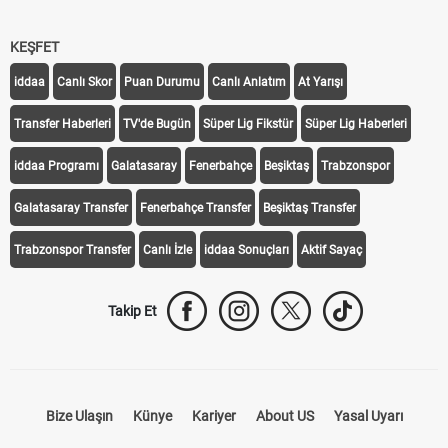
KEŞFET
iddaa
Canlı Skor
Puan Durumu
Canlı Anlatım
At Yarışı
Transfer Haberleri
TV'de Bugün
Süper Lig Fikstür
Süper Lig Haberleri
iddaa Programı
Galatasaray
Fenerbahçe
Beşiktaş
Trabzonspor
Galatasaray Transfer
Fenerbahçe Transfer
Beşiktaş Transfer
Trabzonspor Transfer
Canlı İzle
iddaa Sonuçları
Aktif Sayaç
Takip Et
Bize Ulaşın
Künye
Kariyer
About US
Yasal Uyarı