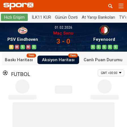
İLK11 KUR
Günün Özeti
At Yarışı Bankoları
TV'
Hızlı Erişim
01.02.2026
Maç Sonu
PSV Eindhoven
Feyenoord
3 - 0
B
M
G
M
G
G
G
G
G
G
Yeni
Yeni
Baskı Haritası
Aksiyon Haritası
Canlı Puan Durumu
FUTBOL
GMT +00:00