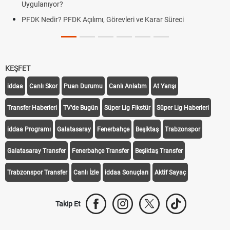
Uygulanıyor?
PFDK Nedir? PFDK Açılımı, Görevleri ve Karar Süreci
KEŞFET
iddaa
Canlı Skor
Puan Durumu
Canlı Anlatım
At Yarışı
Transfer Haberleri
TV'de Bugün
Süper Lig Fikstür
Süper Lig Haberleri
iddaa Programı
Galatasaray
Fenerbahçe
Beşiktaş
Trabzonspor
Galatasaray Transfer
Fenerbahçe Transfer
Beşiktaş Transfer
Trabzonspor Transfer
Canlı İzle
iddaa Sonuçları
Aktif Sayaç
Takip Et