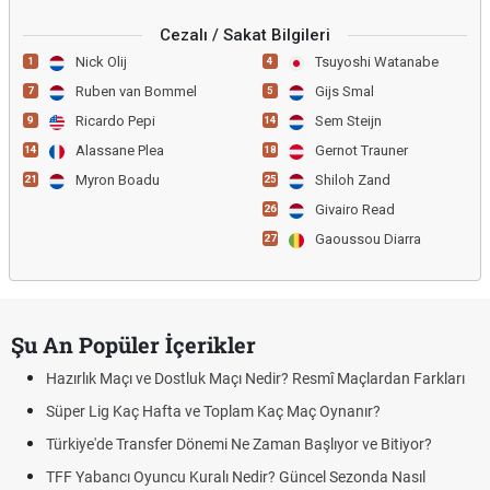
Cezalı / Sakat Bilgileri
Nick Olij
Tsuyoshi Watanabe
1
4
Ruben van Bommel
Gijs Smal
7
5
Ricardo Pepi
Sem Steijn
9
14
Alassane Plea
Gernot Trauner
14
18
Myron Boadu
Shiloh Zand
21
25
Givairo Read
26
Gaoussou Diarra
27
Şu An Popüler İçerikler
Hazırlık Maçı ve Dostluk Maçı Nedir? Resmî Maçlardan Farkları
Süper Lig Kaç Hafta ve Toplam Kaç Maç Oynanır?
Türkiye'de Transfer Dönemi Ne Zaman Başlıyor ve Bitiyor?
TFF Yabancı Oyuncu Kuralı Nedir? Güncel Sezonda Nasıl