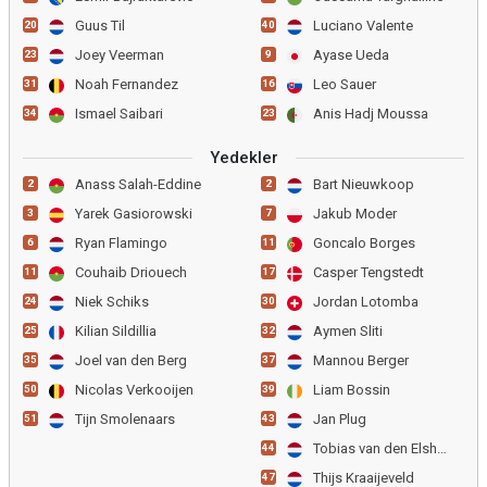
Guus Til
Luciano Valente
20
40
Joey Veerman
Ayase Ueda
23
9
Noah Fernandez
Leo Sauer
31
16
Ismael Saibari
Anis Hadj Moussa
34
23
Yedekler
Anass Salah-Eddine
Bart Nieuwkoop
2
2
Yarek Gasiorowski
Jakub Moder
3
7
Ryan Flamingo
Goncalo Borges
6
11
Couhaib Driouech
Casper Tengstedt
11
17
Niek Schiks
Jordan Lotomba
24
30
Kilian Sildillia
Aymen Sliti
25
32
Joel van den Berg
Mannou Berger
35
37
Nicolas Verkooijen
Liam Bossin
50
39
Tijn Smolenaars
Jan Plug
51
43
Tobias van den Elshout
44
Thijs Kraaijeveld
47