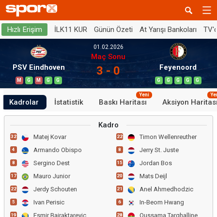
İLK11 KUR
Günün Özeti
At Yarışı Bankoları
TV'
Hızlı Erişim
01.02.2026
Maç Sonu
PSV Eindhoven
Feyenoord
3 - 0
M
G
M
G
G
G
G
G
G
G
Yeni
Ye
Kadrolar
İstatistik
Baskı Haritası
Aksiyon Haritas
Kadro
Matej Kovar
Timon Wellenreuther
32
22
Armando Obispo
Jerry St. Juste
4
8
Sergino Dest
Jordan Bos
8
15
Mauro Junior
Mats Deijl
17
20
Jerdy Schouten
Anel Ahmedhodzic
22
21
Ivan Perisic
In-Beom Hwang
5
6
Esmir Bajraktarevic
Oussama Targhalline
19
28