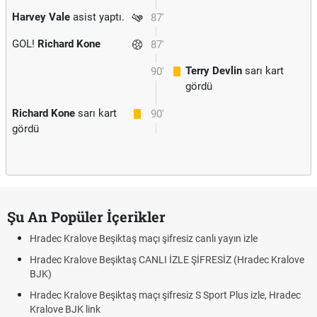
Harvey Vale
asist yaptı.
87'
GOL!
Richard Kone
87'
Terry Devlin
sarı kart
90'
gördü
Richard Kone
sarı kart
90'
gördü
Şu An Popüler İçerikler
Hradec Kralove Beşiktaş maçı şifresiz canlı yayın izle
Hradec Kralove Beşiktaş CANLI İZLE ŞİFRESİZ (Hradec Kralove
BJK)
Hradec Kralove Beşiktaş maçı şifresiz S Sport Plus izle, Hradec
Kralove BJK link