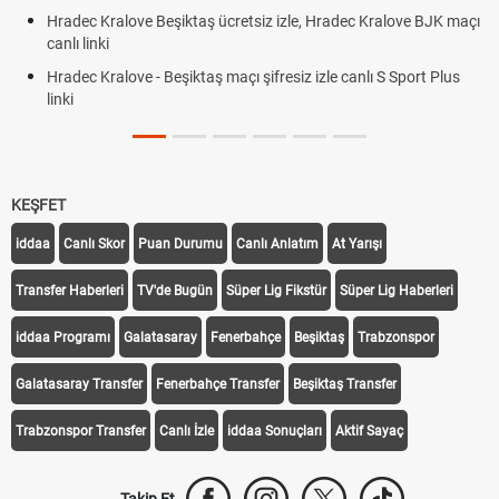
Hradec Kralove Beşiktaş ücretsiz izle, Hradec Kralove BJK maçı
canlı linki
Hradec Kralove - Beşiktaş maçı şifresiz izle canlı S Sport Plus
linki
KEŞFET
iddaa
Canlı Skor
Puan Durumu
Canlı Anlatım
At Yarışı
Transfer Haberleri
TV'de Bugün
Süper Lig Fikstür
Süper Lig Haberleri
iddaa Programı
Galatasaray
Fenerbahçe
Beşiktaş
Trabzonspor
Galatasaray Transfer
Fenerbahçe Transfer
Beşiktaş Transfer
Trabzonspor Transfer
Canlı İzle
iddaa Sonuçları
Aktif Sayaç
Takip Et