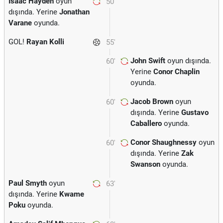
Isaac Hayden
oyun
50'
dışında. Yerine
Jonathan
Varane
oyunda.
GOL!
Rayan Kolli
55'
John Swift
oyun dışında.
60'
Yerine
Conor Chaplin
oyunda.
Jacob Brown
oyun
60'
dışında. Yerine
Gustavo
Caballero
oyunda.
Conor Shaughnessy
oyun
60'
dışında. Yerine
Zak
Swanson
oyunda.
Paul Smyth
oyun
63'
dışında. Yerine
Kwame
Poku
oyunda.