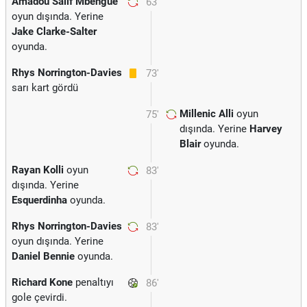
Amadou Salif Mbengue
63'
oyun dışında. Yerine
Jake Clarke-Salter
oyunda.
Rhys Norrington-Davies
73'
sarı kart gördü
Millenic Alli
oyun
75'
dışında. Yerine
Harvey
Blair
oyunda.
Rayan Kolli
oyun
83'
dışında. Yerine
Esquerdinha
oyunda.
Rhys Norrington-Davies
83'
oyun dışında. Yerine
Daniel Bennie
oyunda.
Richard Kone
penaltıyı
86'
gole çevirdi.