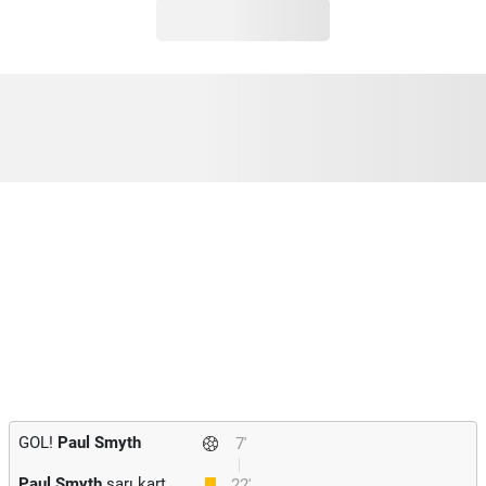
GOL!
Paul Smyth
7'
Paul Smyth
sarı kart
22'