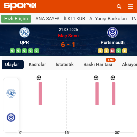
ANA SAYFA
İLK11 KUR
At Yarışı Bankoları
TV
Hızlı Erişim
21.03.2026
Maç Sonu
QPR
Portsmouth
6 - 1
G
G
G
G
G
B
B
M
G
B
Yeni
Olaylar
Kadrolar
İstatistik
Baskı Haritası
Aksiyon
0'
15'
30'