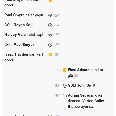
gördü
Paul Smyth
asist yaptı.
24'
GOL!
Rayan Kolli
24'
Harvey Vale
asist yaptı.
29'
GOL!
Paul Smyth
29'
Isaac Hayden
sarı kart
32'
gördü
Ebou Adams
sarı kart
32'
gördü
GOL!
John Swift
38'
Adrian Segecic
oyun
46'
dışında. Yerine
Colby
Bishop
oyunda.