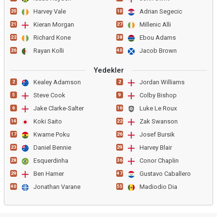
Harvey Vale
Adrian Segecic
20
10
Kieran Morgan
Millenic Alli
21
27
Richard Kone
Ebou Adams
22
38
Rayan Kolli
Jacob Brown
26
40
Yedekler
Kealey Adamson
Jordan Williams
2
2
Steve Cook
Colby Bishop
5
9
Jake Clarke-Salter
Luke Le Roux
6
16
Koki Saito
Zak Swanson
14
22
Kwame Poku
Josef Bursik
17
26
Daniel Bennie
Harvey Blair
23
29
Esquerdinha
Conor Chaplin
28
36
Ben Hamer
Gustavo Caballero
29
47
Jonathan Varane
Madiodio Dia
40
55