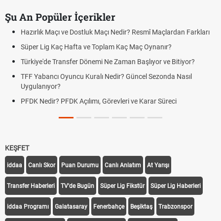
Şu An Popüler İçerikler
Hazırlık Maçı ve Dostluk Maçı Nedir? Resmî Maçlardan Farkları
Süper Lig Kaç Hafta ve Toplam Kaç Maç Oynanır?
Türkiye'de Transfer Dönemi Ne Zaman Başlıyor ve Bitiyor?
TFF Yabancı Oyuncu Kuralı Nedir? Güncel Sezonda Nasıl
Uygulanıyor?
PFDK Nedir? PFDK Açılımı, Görevleri ve Karar Süreci
KEŞFET
iddaa
Canlı Skor
Puan Durumu
Canlı Anlatım
At Yarışı
Transfer Haberleri
TV'de Bugün
Süper Lig Fikstür
Süper Lig Haberleri
iddaa Programı
Galatasaray
Fenerbahçe
Beşiktaş
Trabzonspor