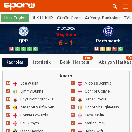
İLK11 KUR
Günün Özeti
At Yarışı Bankoları
TV'
Hızlı Erişim
21.03.2026
Maç Sonu
QPR
Portsmouth
6 - 1
M
G
G
G
G
M
B
B
M
G
Yeni
Ye
Kadrolar
İstatistik
Baskı Haritası
Aksiyon Haritas
Kadro
Joe Walsh
Nicolas Schmid
13
1
Jimmy Dunne
Connor Ogilvie
3
3
Rhys Norrington-Davies
Regan Poole
18
5
Amadou Salif Mbengue
Conor Shaughnessy
27
6
Ronnie Edwards
Terry Devlin
37
24
Paul Smyth
Marlon Pack
11
7
Isaac Hayden
John Swift
15
8