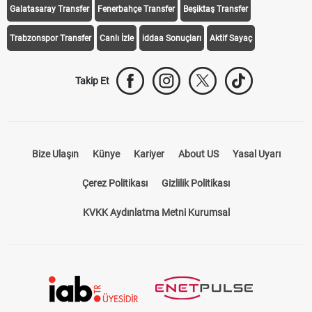
Galatasaray Transfer
Fenerbahçe Transfer
Beşiktaş Transfer
Trabzonspor Transfer
Canlı İzle
iddaa Sonuçları
Aktif Sayaç
Takip Et
Bize Ulaşın
Künye
Kariyer
About US
Yasal Uyarı
Çerez Politikası
Gizlilik Politikası
KVKK Aydınlatma Metni Kurumsal