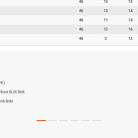
46
13
13
46
13
14
46
11
14
46
12
16
46
2
12
JK)
alove BJK link
ı linki