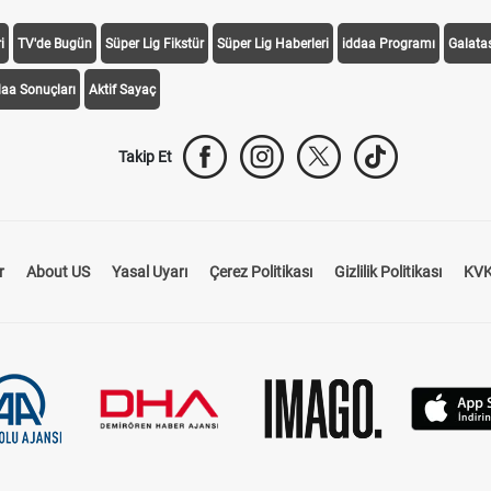
i
TV'de Bugün
Süper Lig Fikstür
Süper Lig Haberleri
iddaa Programı
Galata
daa Sonuçları
Aktif Sayaç
Takip Et
r
About US
Yasal Uyarı
Çerez Politikası
Gizlilik Politikası
KVK