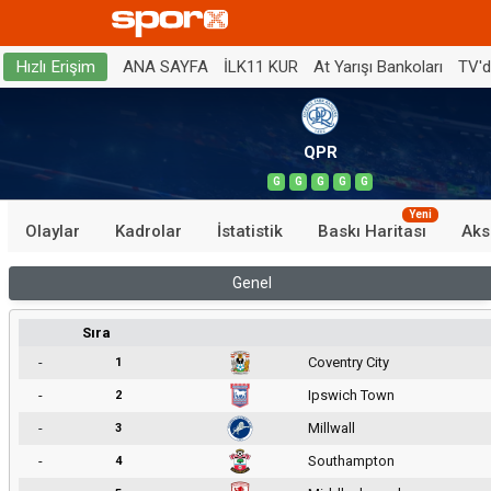
ANA SAYFA
İLK11 KUR
At Yarışı Bankoları
TV'
Hızlı Erişim
QPR
G
G
G
G
G
Yeni
Olaylar
Kadrolar
İstatistik
Baskı Haritası
Aks
Genel
Sıra
-
Coventry City
1
-
Ipswich Town
2
-
Millwall
3
-
Southampton
4