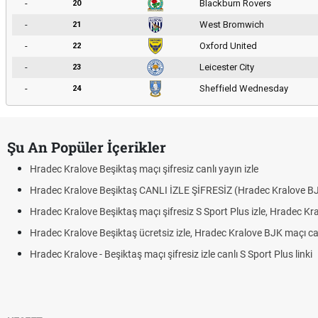
-
Blackburn Rovers
20
-
West Bromwich
21
-
Oxford United
22
-
Leicester City
23
-
Sheffield Wednesday
24
Şu An Popüler İçerikler
Hradec Kralove Beşiktaş maçı şifresiz canlı yayın izle
Hradec Kralove Beşiktaş CANLI İZLE ŞİFRESİZ (Hradec Kralove B
Hradec Kralove Beşiktaş maçı şifresiz S Sport Plus izle, Hradec Kr
Hradec Kralove Beşiktaş ücretsiz izle, Hradec Kralove BJK maçı canl
Hradec Kralove - Beşiktaş maçı şifresiz izle canlı S Sport Plus linki