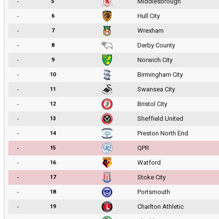
-
Middlesbrough
5
-
Hull City
6
-
Wrexham
7
-
Derby County
8
-
Norwich City
9
-
Birmingham City
10
-
Swansea City
11
-
Bristol City
12
-
Sheffield United
13
-
Preston North End
14
-
QPR
15
-
Watford
16
-
Stoke City
17
-
Portsmouth
18
-
Charlton Athletic
19