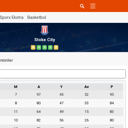
Sporx Ekstra
Basketbol
Stoke City
B
G
G
G
B
minler
Dış Saha
M
A
Y
Av
P
7
97
45
52
95
8
80
47
33
84
11
64
49
15
83
10
82
56
26
80