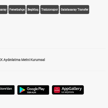
saray
Fenerbahçe
Beşiktaş
Trabzonspor
Galatasaray Transfer
K Aydınlatma Metni Kurumsal