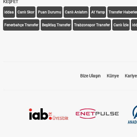
KEŞFET
iddaa
Canlı Skor
Puan Durumu
Canlı Anlatım
At Yarışı
Transfer Haberler
Fenerbahçe Transfer
Beşiktaş Transfer
Trabzonspor Transfer
Canlı İzle
id
Bize Ulaşın
Künye
Kariye