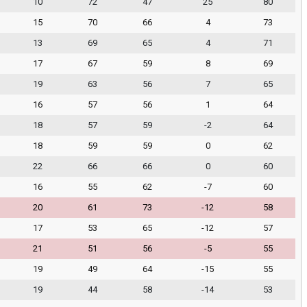
10
72
47
25
80
15
70
66
4
73
13
69
65
4
71
17
67
59
8
69
19
63
56
7
65
16
57
56
1
64
18
57
59
-2
64
18
59
59
0
62
22
66
66
0
60
16
55
62
-7
60
20
61
73
-12
58
17
53
65
-12
57
21
51
56
-5
55
19
49
64
-15
55
19
44
58
-14
53