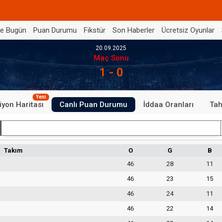
de Bugün
Puan Durumu
Fikstür
Son Haberler
Ücretsiz Oyunlar
20.09.2025
Maç Sonu
1 - 0
Yeni
iyon Haritası
Canlı Puan Durumu
İddaa Oranları
Tah
İç Saha
Takım
O
G
B
46
28
11
46
23
15
46
24
11
46
22
14