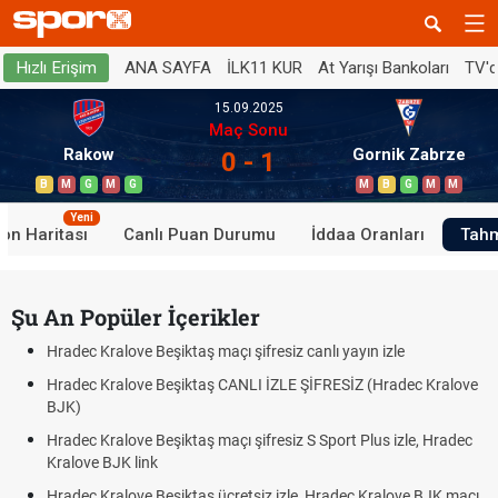
ANA SAYFA
İLK11 KUR
At Yarışı Bankoları
TV'
Hızlı Erişim
15.09.2025
Maç Sonu
Rakow
Gornik Zabrze
0 - 1
B
M
G
M
G
M
B
G
M
M
Yeni
on Haritası
Canlı Puan Durumu
İddaa Oranları
Tahm
Şu An Popüler İçerikler
Hradec Kralove Beşiktaş maçı şifresiz canlı yayın izle
Hradec Kralove Beşiktaş CANLI İZLE ŞİFRESİZ (Hradec Kralove
BJK)
Hradec Kralove Beşiktaş maçı şifresiz S Sport Plus izle, Hradec
Kralove BJK link
Hradec Kralove Beşiktaş ücretsiz izle, Hradec Kralove BJK maçı