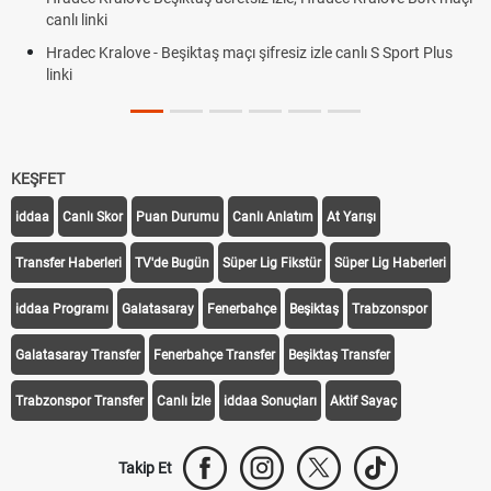
canlı linki
Hradec Kralove - Beşiktaş maçı şifresiz izle canlı S Sport Plus
linki
KEŞFET
iddaa
Canlı Skor
Puan Durumu
Canlı Anlatım
At Yarışı
Transfer Haberleri
TV'de Bugün
Süper Lig Fikstür
Süper Lig Haberleri
iddaa Programı
Galatasaray
Fenerbahçe
Beşiktaş
Trabzonspor
Galatasaray Transfer
Fenerbahçe Transfer
Beşiktaş Transfer
Trabzonspor Transfer
Canlı İzle
iddaa Sonuçları
Aktif Sayaç
Takip Et