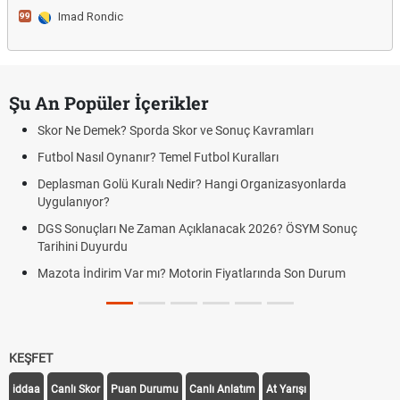
Imad Rondic
99
Şu An Popüler İçerikler
Skor Ne Demek? Sporda Skor ve Sonuç Kavramları
Futbol Nasıl Oynanır? Temel Futbol Kuralları
Deplasman Golü Kuralı Nedir? Hangi Organizasyonlarda
Uygulanıyor?
DGS Sonuçları Ne Zaman Açıklanacak 2026? ÖSYM Sonuç
Tarihini Duyurdu
Mazota İndirim Var mı? Motorin Fiyatlarında Son Durum
KEŞFET
iddaa
Canlı Skor
Puan Durumu
Canlı Anlatım
At Yarışı