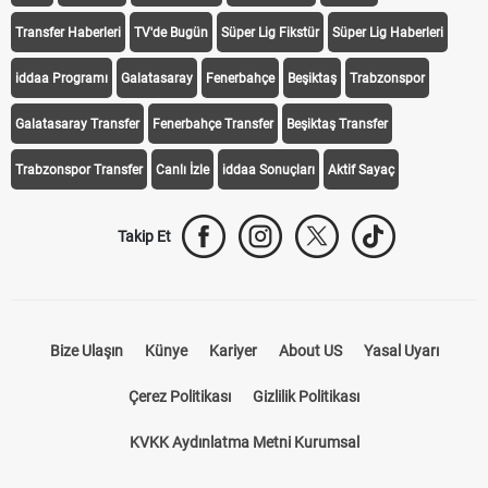
Transfer Haberleri
TV'de Bugün
Süper Lig Fikstür
Süper Lig Haberleri
iddaa Programı
Galatasaray
Fenerbahçe
Beşiktaş
Trabzonspor
Galatasaray Transfer
Fenerbahçe Transfer
Beşiktaş Transfer
Trabzonspor Transfer
Canlı İzle
iddaa Sonuçları
Aktif Sayaç
Takip Et
Bize Ulaşın
Künye
Kariyer
About US
Yasal Uyarı
Çerez Politikası
Gizlilik Politikası
KVKK Aydınlatma Metni Kurumsal