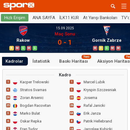
ANA SAYFA
İLK11 KUR
At Yarışı Bankoları
TV'
Hızlı Erişim
15.09.2025
Maç Sonu
Rakow
Gornik Zabrze
0 - 1
B
M
G
M
G
M
B
G
M
M
Yeni
Ye
Kadrolar
İstatistik
Baskı Haritası
Aksiyon Haritas
Kadro
Kacper Trelowski
Marcel Lubik
1
1
Stratos Svarnas
Kryspin Szczesniak
4
5
Zoran Arsenic
Josema
24
20
Bogdan Racovitan
Rafal Janicki
25
26
Marko Bulat
Erik Janza
5
64
Oskar Repka
Patrik Hellebrand
6
8
Fran Tudor
Jaroslaw Kubicki
7
14