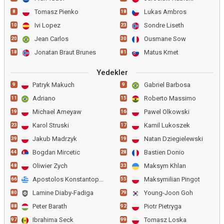
Tomasz Pienko
Lukas Ambros
8
18
Ivi Lopez
Sondre Liseth
10
23
Jean Carlos
Ousmane Sow
20
30
Jonatan Braut Brunes
Matus Kmet
18
81
Yedekler
Patryk Makuch
Gabriel Barbosa
9
9
Adriano
Roberto Massimo
11
15
Michael Ameyaw
Pawel Olkowski
19
16
Karol Struski
Kamil Lukoszek
23
17
Jakub Madrzyk
Natan Dziegielewski
39
19
Bogdan Mircetic
Bastien Donio
44
28
Oliwier Zych
Maksym Khlan
48
33
Apostolos Konstantopoulos
Maksymilian Pingot
66
55
Lamine Diaby-Fadiga
Young-Joon Goh
80
79
Peter Barath
Piotr Pietryga
88
92
Ibrahima Seck
Tomasz Loska
97
99