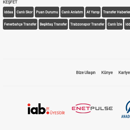
KEŞFET
iddaa
Canlı Skor
Puan Durumu
Canlı Anlatım
At Yarışı
Transfer Haberler
Fenerbahçe Transfer
Beşiktaş Transfer
Trabzonspor Transfer
Canlı İzle
id
Bize Ulaşın
Künye
Kariye