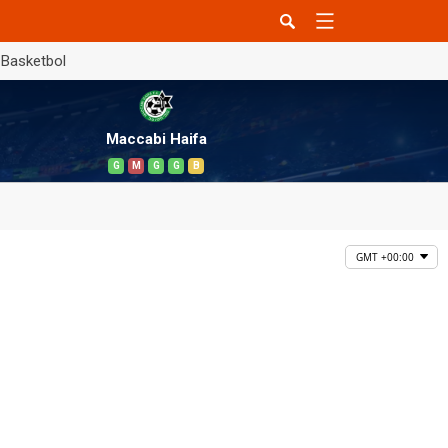
Basketbol
Maccabi Haifa
G
M
G
G
B
GMT +00:00