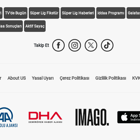
i
TV'de Bugün
Süper Lig Fikstür
Süper Lig Haberleri
iddaa Programı
Galata
daa Sonuçları
Aktif Sayaç
Takip Et
r
About US
Yasal Uyarı
Çerez Politikası
Gizlilik Politikası
KVK