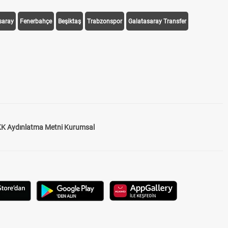
saray
Fenerbahçe
Beşiktaş
Trabzonspor
Galatasaray Transfer
K Aydınlatma Metni Kurumsal