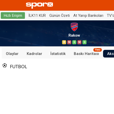
İLK11 KUR
Günün Özeti
At Yarışı Bankoları
TV'
Hızlı Erişim
Rakow
B
M
G
M
G
Yeni
Olaylar
Kadrolar
İstatistik
Baskı Haritası
Aks
FUTBOL