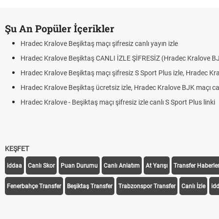
Şu An Popüler İçerikler
Hradec Kralove Beşiktaş maçı şifresiz canlı yayın izle
Hradec Kralove Beşiktaş CANLI İZLE ŞİFRESİZ (Hradec Kralove B
Hradec Kralove Beşiktaş maçı şifresiz S Sport Plus izle, Hradec Kr
Hradec Kralove Beşiktaş ücretsiz izle, Hradec Kralove BJK maçı canl
Hradec Kralove - Beşiktaş maçı şifresiz izle canlı S Sport Plus linki
KEŞFET
iddaa
Canlı Skor
Puan Durumu
Canlı Anlatım
At Yarışı
Transfer Haberler
Fenerbahçe Transfer
Beşiktaş Transfer
Trabzonspor Transfer
Canlı İzle
id