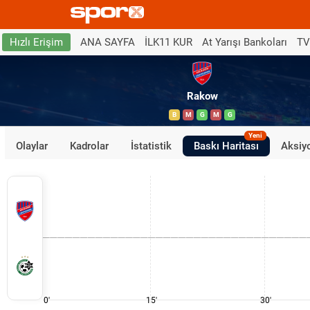
ANA SAYFA
İLK11 KUR
At Yarışı Bankoları
TV
Hızlı Erişim
Rakow
B
M
G
M
G
Yeni
Olaylar
Kadrolar
İstatistik
Baskı Haritası
Aksiyo
0'
15'
30'