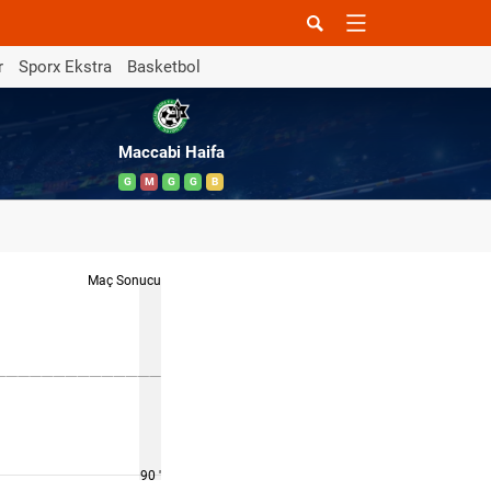
r
Sporx Ekstra
Basketbol
Maccabi Haifa
G
M
G
G
B
Maç Sonucu
90 '