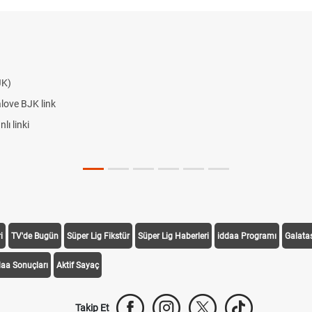
JK)
alove BJK link
ı linki
i
TV'de Bugün
Süper Lig Fikstür
Süper Lig Haberleri
iddaa Programı
Galata
daa Sonuçları
Aktif Sayaç
Takip Et