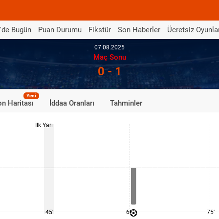
'de Bugün
Puan Durumu
Fikstür
Son Haberler
Ücretsiz Oyunla
07.08.2025
Maç Sonu
0 - 1
Yeni
n Haritası
İddaa Oranları
Tahminler
İlk Yarı
45'
60'
75'