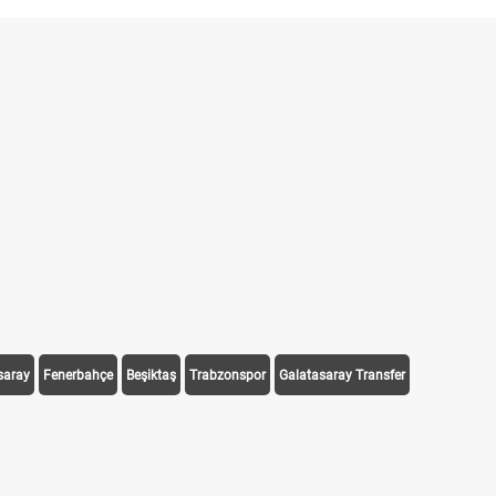
saray
Fenerbahçe
Beşiktaş
Trabzonspor
Galatasaray Transfer