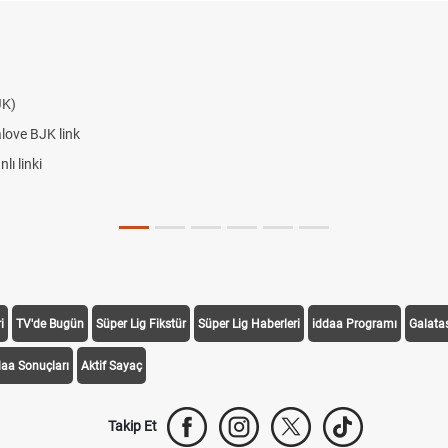
i
TV'de Bugün
Süper Lig Fikstür
Süper Lig Haberleri
iddaa Programı
Galata
daa Sonuçları
Aktif Sayaç
Takip Et