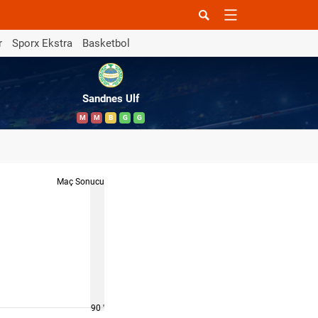
r
Sporx Ekstra
Basketbol
Sandnes Ulf
M
M
B
G
G
Maç Sonucu
90 '