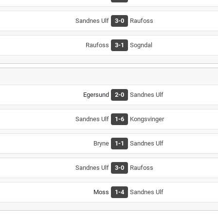
Sandnes Ulf
3-0
Raufoss
Raufoss
3-1
Sogndal
Egersund
2-0
Sandnes Ulf
Sandnes Ulf
1-6
Kongsvinger
Bryne
1-1
Sandnes Ulf
Sandnes Ulf
3-0
Raufoss
Moss
1-4
Sandnes Ulf