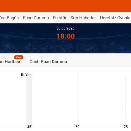
'de Bugün
Puan Durumu
Fikstür
Son Haberler
Ücretsiz Oyunla
30.08.2026
18:00
Yeni
n Haritası
Canlı Puan Durumu
İlk Yarı
45'
60'
75'