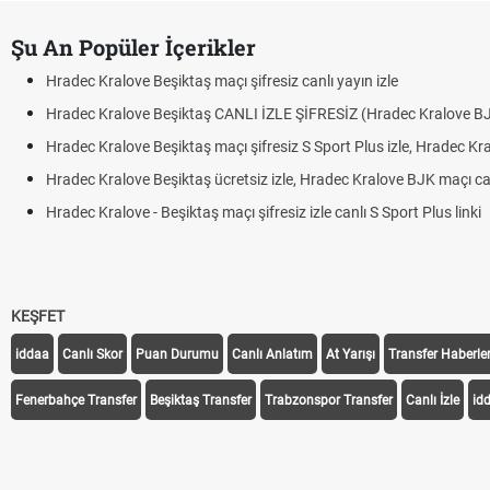
Şu An Popüler İçerikler
love Beşiktaş maçı şifresiz canlı yayın izle
alove Beşiktaş CANLI İZLE ŞİFRESİZ (Hradec Kralove BJK)
alove Beşiktaş maçı şifresiz S Sport Plus izle, Hradec Kralove BJK link
alove Beşiktaş ücretsiz izle, Hradec Kralove BJK maçı canlı linki
love - Beşiktaş maçı şifresiz izle canlı S Sport Plus linki
KEŞFET
iddaa
Canlı Skor
Puan Durumu
Canlı Anlatım
At Yarışı
Transfer Haberler
Fenerbahçe Transfer
Beşiktaş Transfer
Trabzonspor Transfer
Canlı İzle
id