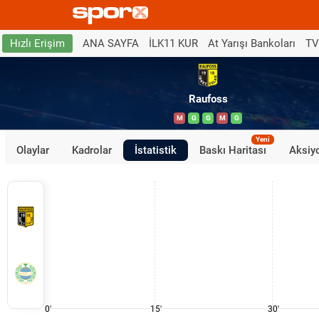
ANA SAYFA
İLK11 KUR
At Yarışı Bankoları
TV
Hızlı Erişim
Raufoss
M
G
G
M
G
Yeni
Olaylar
Kadrolar
İstatistik
Baskı Haritası
Aksiyo
0'
15'
30'