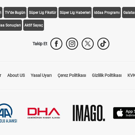
i
TV'de Bugün
Süper Lig Fikstür
Süper Lig Haberleri
iddaa Programı
Galata
daa Sonuçları
Aktif Sayaç
Takip Et
r
About US
Yasal Uyarı
Çerez Politikası
Gizlilik Politikası
KVK