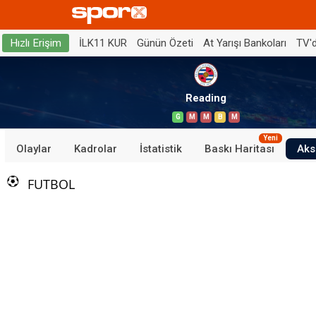
İLK11 KUR
Günün Özeti
At Yarışı Bankoları
TV'
Hızlı Erişim
Reading
G
M
M
B
M
Yeni
Olaylar
Kadrolar
İstatistik
Baskı Haritası
Aks
FUTBOL