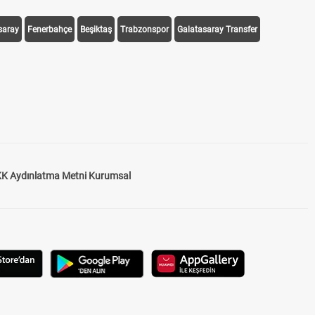
saray
Fenerbahçe
Beşiktaş
Trabzonspor
Galatasaray Transfer
K Aydınlatma Metni Kurumsal