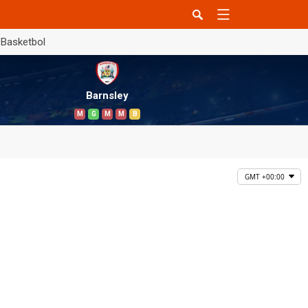
Basketbol
Barnsley
M
G
M
M
B
GMT +00:00