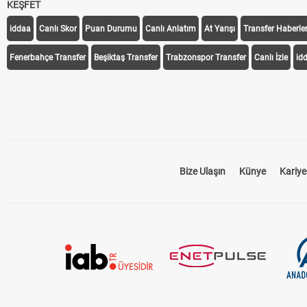
KEŞFET
iddaa
Canlı Skor
Puan Durumu
Canlı Anlatım
At Yarışı
Transfer Haberler
Fenerbahçe Transfer
Beşiktaş Transfer
Trabzonspor Transfer
Canlı İzle
id
Bize Ulaşın
Künye
Kariye