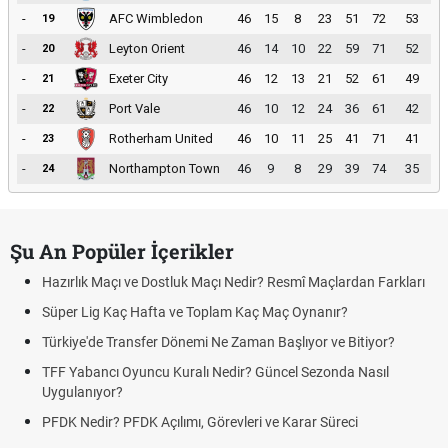
-
AFC Wimbledon
46
15
8
23
51
72
53
19
-
Leyton Orient
46
14
10
22
59
71
52
20
-
Exeter City
46
12
13
21
52
61
49
21
-
Port Vale
46
10
12
24
36
61
42
22
-
Rotherham United
46
10
11
25
41
71
41
23
-
Northampton Town
46
9
8
29
39
74
35
24
Şu An Popüler İçerikler
Hazırlık Maçı ve Dostluk Maçı Nedir? Resmî Maçlardan Farkları
Süper Lig Kaç Hafta ve Toplam Kaç Maç Oynanır?
Türkiye'de Transfer Dönemi Ne Zaman Başlıyor ve Bitiyor?
TFF Yabancı Oyuncu Kuralı Nedir? Güncel Sezonda Nasıl
Uygulanıyor?
PFDK Nedir? PFDK Açılımı, Görevleri ve Karar Süreci