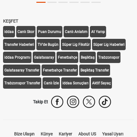
KEŞFET
iddaa
Canlı Skor
Puan Durumu
Canlı Anlatım
At Yarışı
Transfer Haberleri
TV'de Bugün
Süper Lig Fikstür
Süper Lig Haberleri
iddaa Programı
Galatasaray
Fenerbahçe
Beşiktaş
Trabzonspor
Galatasaray Transfer
Fenerbahçe Transfer
Beşiktaş Transfer
Trabzonspor Transfer
Canlı İzle
iddaa Sonuçları
Aktif Sayaç
Takip Et
Bize Ulaşın
Künye
Kariyer
About US
Yasal Uyarı