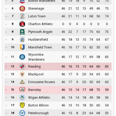
-
Bolton Wanderers
46
19
18
9
70
52
75
5
-
Stevenage
46
21
12
13
49
46
75
6
-
Luton Town
46
21
11
14
68
56
74
7
-
Charlton Athletic
0
0
0
0
0
0
0
8
-
Plymouth Argyle
46
22
7
17
75
63
73
8
-
Huddersfield
46
18
13
15
74
64
67
9
-
Mansfield Town
46
16
17
13
62
50
65
10
Wycombe
-
46
17
12
17
69
58
63
11
Wanderers
-
Reading
46
16
15
15
64
60
63
12
-
Blackpool
46
17
9
20
54
65
60
13
-
Doncaster Rovers
46
17
9
20
50
69
60
14
-
Barnsley
46
15
14
17
68
73
59
15
-
Wigan Athletic
46
14
14
18
49
58
56
16
-
Burton Albion
46
13
15
18
50
60
54
17
-
Peterborough
46
15
8
23
64
68
53
18