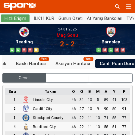
İLK11 KUR
Günün Özeti
At Yarışı Bankoları
TV'
Hızlı Erişim
24.01.2026
Maç Sonu
Reading
Barnsley
2 - 2
G
G
M
M
B
G
M
G
M
M
Yeni
Yeni
stik
Baskı Haritası
Aksiyon Haritası
Canlı Puan Dur
Genel
İç Saha
Dış Saha
Sıra
Takım
O
G
B
M
A
Y
P
-
Lincoln City
46
31
10
5
89
41
103
1
-
Cardiff City
46
27
10
9
90
50
91
2
-
Stockport County
46
22
11
13
71
58
77
3
-
Bradford City
46
22
11
13
58
51
77
4