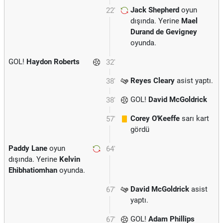
Jack Shepherd
oyun
22'
dışında. Yerine
Mael
Durand de Gevigney
oyunda.
GOL!
Haydon Roberts
32'
Reyes Cleary
asist yaptı.
38'
GOL!
David McGoldrick
38'
Corey O'Keeffe
sarı kart
57'
gördü
Paddy Lane
oyun
64'
dışında. Yerine
Kelvin
Ehibhatiomhan
oyunda.
David McGoldrick
asist
67'
yaptı.
GOL!
Adam Phillips
67'