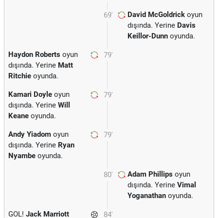
David McGoldrick
oyun
69'
dışında. Yerine
Davis
Keillor-Dunn
oyunda.
Haydon Roberts
oyun
79'
dışında. Yerine
Matt
Ritchie
oyunda.
Kamari Doyle
oyun
79'
dışında. Yerine
Will
Keane
oyunda.
Andy Yiadom
oyun
79'
dışında. Yerine
Ryan
Nyambe
oyunda.
Adam Phillips
oyun
80'
dışında. Yerine
Vimal
Yoganathan
oyunda.
GOL!
Jack Marriott
84'