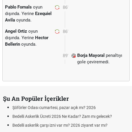
Pablo Fornals
oyun
86'
dışında. Yerine
Ezequiel
Avila
oyunda.
Angel Ortiz
oyun
86'
dışında. Yerine
Hector
Bellerin
oyunda.
Borja Mayoral
penaltıyı
89'
gole çeviremedi.
Şu An Popüler İçerikler
Şöförler Odası cumartesi, pazar açık mı? 2026
Bedelli Askerlik Ücreti 2026 Ne Kadar? Zam mı gelecek?
Bedelli askerlik çarşı izni var mı? 2026 ziyaret var mı?