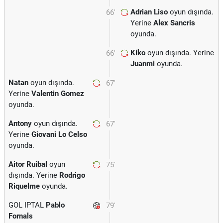
Adrian Liso
oyun dışında.
66'
Yerine
Alex Sancris
oyunda.
Kiko
oyun dışında. Yerine
66'
Juanmi
oyunda.
Natan
oyun dışında.
67'
Yerine
Valentin Gomez
oyunda.
Antony
oyun dışında.
67'
Yerine
Giovani Lo Celso
oyunda.
Aitor Ruibal
oyun
75'
dışında. Yerine
Rodrigo
Riquelme
oyunda.
GOL IPTAL
Pablo
79'
Fornals