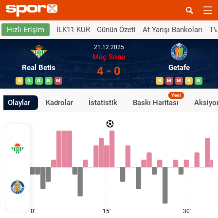
İLK11 KUR
Günün Özeti
At Yarışı Bankoları
TV
Hızlı Erişim
21.12.2025
Maç Sonu
Real Betis
Getafe
4 - 0
B
G
G
G
M
B
M
M
B
G
Yeni
Olaylar
Kadrolar
İstatistik
Baskı Haritası
Aksiyon
0'
15'
30'