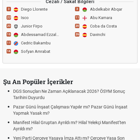
Cezalı / Sakat Bilgileri
Diego Llorente
Abdelkabir Abqar
3
3
Isco
Abu Kamara
22
11
Junior Firpo
Coba da Costa
23
20
Abdessamad Ezzalzouli
Davinchi
10
26
Cedric Bakambu
11
Sofyan Amrabat
14
Şu An Popüler İçerikler
DGS Sonuçları Ne Zaman Açıklanacak 2026? ÖSYM Sonuç
Tarihini Duyurdu
Pazar Günü İnşaat Çalışması Yapılır mı? Pazar Günü İnşaat
Yapmak Yasak mı?
Manifest Hilal Gruptan Ayrıldı mı? Hilal Yelekçi Manifest'ten
Ayrıldı mı?
Yeni Parti Çerçeve Yasaya İmza Attı mı? Çerçeve Yasa Son