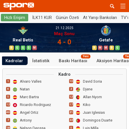
İLK11 KUR
Günün Özeti
At Yarışı Bankoları
TV'
Hızlı Erişim
21.12.2025
Maç Sonu
Real Betis
Getafe
4 - 0
B
G
G
G
M
B
M
M
B
G
Yeni
Ye
Kadrolar
İstatistik
Baskı Haritası
Aksiyon Haritas
Kadro
Alvaro Valles
David Soria
1
13
Natan
Djene
4
2
Marc Bartra
Allan Nyom
5
12
Ricardo Rodriguez
Kiko
12
17
Angel Ortiz
Juan Iglesias
40
21
Antony
Domingos Duarte
7
22
Nelson Deossa
Luis Milla
18
5