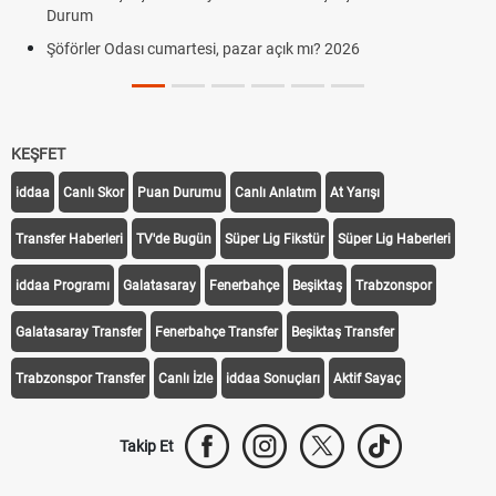
Durum
Şöförler Odası cumartesi, pazar açık mı? 2026
KEŞFET
iddaa
Canlı Skor
Puan Durumu
Canlı Anlatım
At Yarışı
Transfer Haberleri
TV'de Bugün
Süper Lig Fikstür
Süper Lig Haberleri
iddaa Programı
Galatasaray
Fenerbahçe
Beşiktaş
Trabzonspor
Galatasaray Transfer
Fenerbahçe Transfer
Beşiktaş Transfer
Trabzonspor Transfer
Canlı İzle
iddaa Sonuçları
Aktif Sayaç
Takip Et