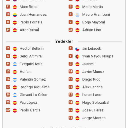
Marc Roca
Mario Martin
21
6
Juan Hernandez
Mauro Arambarri
19
8
Pablo Fornals
Borja Mayoral
8
9
Aitor Ruibal
Adrian Liso
24
23
Yedekler
Hector Bellerin
Jiri Letacek
2
1
Sergi Altimira
Yvan Neyou Noupa
6
4
Ezequiel Avila
Juanmi
9
7
Adrian
Javier Munoz
13
14
Valentin Gomez
Diego Rico
16
16
Rodrigo Riquelme
Alex Sancris
17
18
Giovani Lo Celso
Lucas Laso
20
32
Pau Lopez
Hugo Solozabal
25
34
Pablo Garcia
Joselu Perez
52
37
Jorge Montes
41