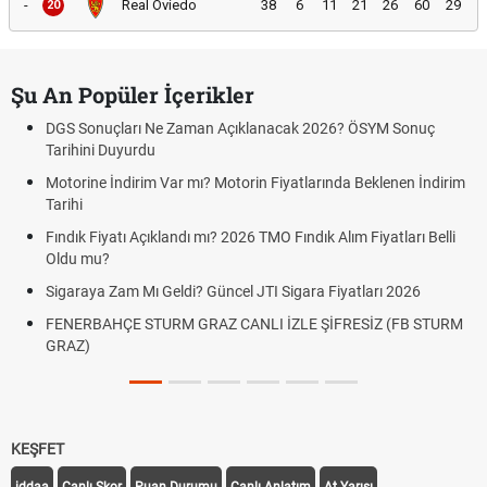
-
Real Oviedo
38
6
11
21
26
60
29
20
Şu An Popüler İçerikler
DGS Sonuçları Ne Zaman Açıklanacak 2026? ÖSYM Sonuç
Tarihini Duyurdu
Motorine İndirim Var mı? Motorin Fiyatlarında Beklenen İndirim
Tarihi
Fındık Fiyatı Açıklandı mı? 2026 TMO Fındık Alım Fiyatları Belli
Oldu mu?
Sigaraya Zam Mı Geldi? Güncel JTI Sigara Fiyatları 2026
FENERBAHÇE STURM GRAZ CANLI İZLE ŞİFRESİZ (FB STURM
GRAZ)
KEŞFET