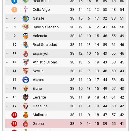
-
Real Betis
38
15
15
8
59
48
60
5
-
Celta Vigo
38
14
12
12
53
48
54
6
-
Getafe
38
15
6
17
32
38
51
7
-
Rayo Vallecano
38
12
14
12
41
44
50
8
-
Valencia
38
13
10
15
46
55
49
9
-
Real Sociedad
38
11
13
14
59
61
46
10
-
Espanyol
38
12
10
16
43
55
46
11
-
Athletic Bilbao
38
13
6
19
43
58
45
12
-
Sevilla
38
12
7
19
46
60
43
13
-
Alaves
38
11
10
17
44
56
43
14
-
Elche
38
10
13
15
49
57
43
15
-
Levante
38
11
9
18
47
61
42
16
-
Osasuna
38
11
9
18
44
50
42
17
-
Mallorca
38
11
9
18
47
57
42
18
-
Girona
38
9
14
15
39
55
41
19