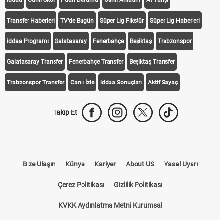
iddaa
Canlı Skor
Puan Durumu
Canlı Anlatım
At Yarışı
Transfer Haberleri
TV'de Bugün
Süper Lig Fikstür
Süper Lig Haberleri
iddaa Programı
Galatasaray
Fenerbahçe
Beşiktaş
Trabzonspor
Galatasaray Transfer
Fenerbahçe Transfer
Beşiktaş Transfer
Trabzonspor Transfer
Canlı İzle
iddaa Sonuçları
Aktif Sayaç
Takip Et
Bize Ulaşın
Künye
Kariyer
About US
Yasal Uyarı
Çerez Politikası
Gizlilik Politikası
KVKK Aydınlatma Metni Kurumsal