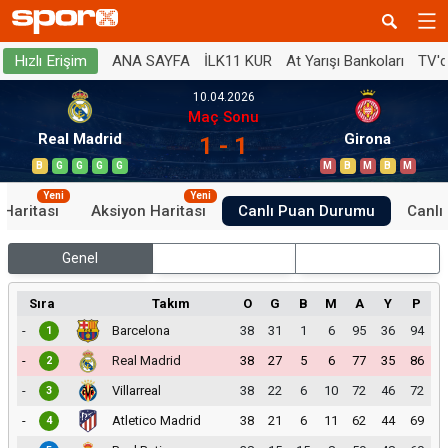
ANA SAYFA
İLK11 KUR
At Yarışı Bankoları
TV'
Hızlı Erişim
10.04.2026
Maç Sonu
Real Madrid
Girona
1 - 1
B
G
G
G
G
M
B
M
B
M
Yeni
Yeni
 Haritası
Aksiyon Haritası
Canlı Puan Durumu
Canlı 
Genel
İç Saha
Dış Saha
Sıra
Takım
O
G
B
M
A
Y
P
-
Barcelona
38
31
1
6
95
36
94
1
-
Real Madrid
38
27
5
6
77
35
86
2
-
Villarreal
38
22
6
10
72
46
72
3
-
Atletico Madrid
38
21
6
11
62
44
69
4