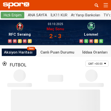
ANA SAYFA
İLK11 KUR
At Yarışı Bankoları
TV'
Hızlı Erişim
03.10.2025
Maç Sonu
RFC Seraing
Lommel
2 - 3
M
M
B
M
B
M
G
M
B
G
Yeni
Aksiyon Haritası
Canlı Puan Durumu
İddaa Oranları
FUTBOL
GMT +00:00