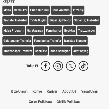
KEŞFET
iddaa
Canlı Skor
Puan Durumu
Canlı Anlatım
At Yarışı
Transfer Haberleri
TV'de Bugün
Süper Lig Fikstür
Süper Lig Haberleri
iddaa Programı
Galatasaray
Fenerbahçe
Beşiktaş
Trabzonspor
Galatasaray Transfer
Fenerbahçe Transfer
Beşiktaş Transfer
Trabzonspor Transfer
Canlı İzle
iddaa Sonuçları
Aktif Sayaç
Takip Et
Bize Ulaşın
Künye
Kariyer
About US
Yasal Uyarı
Çerez Politikası
Gizlilik Politikası