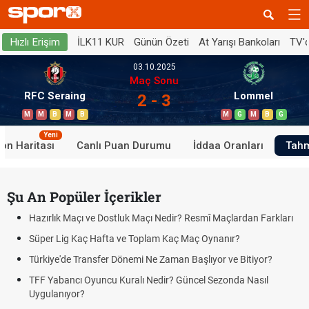
İLK11 KUR
Günün Özeti
At Yarışı Bankoları
TV'
Hızlı Erişim
03.10.2025
Maç Sonu
RFC Seraing
Lommel
2 - 3
M
M
B
M
B
M
G
M
B
G
Yeni
on Haritası
Canlı Puan Durumu
İddaa Oranları
Tahm
Şu An Popüler İçerikler
Hazırlık Maçı ve Dostluk Maçı Nedir? Resmî Maçlardan Farkları
Süper Lig Kaç Hafta ve Toplam Kaç Maç Oynanır?
Türkiye'de Transfer Dönemi Ne Zaman Başlıyor ve Bitiyor?
TFF Yabancı Oyuncu Kuralı Nedir? Güncel Sezonda Nasıl
Uygulanıyor?