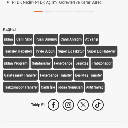
PFDK Nedir? PFDK Açılımı, Görevleri ve Karar Süreci
KEŞFET
iddaa
Canlı Skor
Puan Durumu
Canlı Anlatım
At Yarışı
Transfer Haberleri
TV'de Bugün
Süper Lig Fikstür
Süper Lig Haberleri
iddaa Programı
Galatasaray
Fenerbahçe
Beşiktaş
Trabzonspor
Galatasaray Transfer
Fenerbahçe Transfer
Beşiktaş Transfer
Trabzonspor Transfer
Canlı İzle
iddaa Sonuçları
Aktif Sayaç
Takip Et