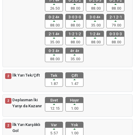
1-1 4+
0-2 0-2
0-2 0-3
0-2 1-2
26.50
88.00
88.00
88.00
0-2 4+
3-0 3-0
3-0 4+
2-1 2-1
88.00
88.00
35.00
79.00
2-1 4+
1-2 1-2
1-2 4+
0-3 0-3
35.00
88.00
88.00
88.00
0-3 4+
4+ 4+
88.00
35.00
İlk Yarı Tek/Çift
Tek
Çift
2
1.87
1.47
Deplasman İki
Evet
Hayır
2
Yarıyı da Kazanır
12.15
1.00
İlk Yarı Karşılıklı
Var
Yok
2
Gol
5.57
1.00