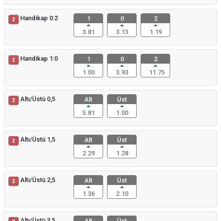
Handikap 0:2
1
0
2
2
3.81
3.13
1.19
Handikap 1:0
1
0
2
2
1.00
3.93
11.75
Altı/Üstü 0,5
Alt
Üst
2
5.81
1.00
Altı/Üstü 1,5
Alt
Üst
2
2.29
1.28
Altı/Üstü 2,5
Alt
Üst
2
1.36
2.10
Altı/Üstü 3,5
Alt
Üst