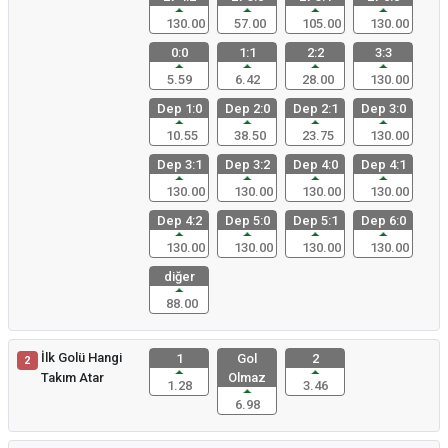
130.00
57.00
105.00
130.00
0:0
1:1
2:2
3:3
5.59
6.42
28.00
130.00
Dep 1:0
Dep 2:0
Dep 2:1
Dep 3:0
10.55
38.50
23.75
130.00
Dep 3:1
Dep 3:2
Dep 4:0
Dep 4:1
130.00
130.00
130.00
130.00
Dep 4:2
Dep 5:0
Dep 5:1
Dep 6:0
130.00
130.00
130.00
130.00
diğer
88.00
İlk Golü Hangi
1
Gol
2
2
Takım Atar
Olmaz
1.28
3.46
6.98