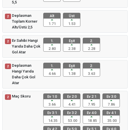
5,5
Deplasman
Alt
Üst
2
Toplam Korner
1.71
1.53
Altı/Üstü 2,5
Ev Sahibi Hangi
1.
Eşit
2.
2
Yarıda Daha Çok
2.80
2.38
2.28
Gol Atar
Deplasman
1.
Eşit
2.
2
Hangi Yarıda
4.66
1.38
3.63
Daha Çok Gol
Atar
Maç Skoru
Ev 1:0
Ev 2:0
Ev 2:1
Ev 3:0
2
3.66
4.41
7.95
7.86
Ev 3:1
Ev 3:2
Ev 4:0
Ev 4:1
14.35
53.00
18.85
35.00
Ev 4:2
Ev 5:0
Ev 5:1
Ev 6:0