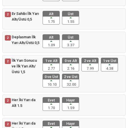
Ev Sahibi İlk Yarı
Alt
Üst
2
Altı/Üstü 0,5
1.75
1.55
Deplasman İlk
Alt
Üst
2
Yarı Altı/Üstü 0,5
1.09
3.37
İlk Yarı Sonucu
1 ve Alt
0 ve Alt
2 ve Alt
1 ve Üst
2
ve İlk Yarı Altı/
2.77
2.16
7.99
4.38
Üstü 1,5
0 ve Üst
2 ve Üst
10.10
32.00
Her İki Yarı da
Evet
Hayır
2
Alt 1.5
1.70
1.59
Her İki Yarı da
Evet
Hayır
2