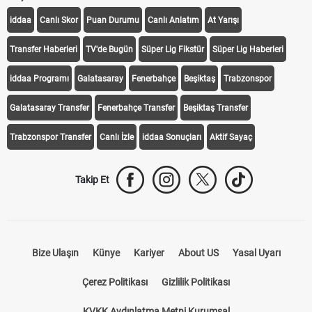
Transfer Haberleri
TV'de Bugün
Süper Lig Fikstür
Süper Lig Haberleri
iddaa Programı
Galatasaray
Fenerbahçe
Beşiktaş
Trabzonspor
Galatasaray Transfer
Fenerbahçe Transfer
Beşiktaş Transfer
Trabzonspor Transfer
Canlı İzle
iddaa Sonuçları
Aktif Sayaç
Takip Et
Bize Ulaşın
Künye
Kariyer
About US
Yasal Uyarı
Çerez Politikası
Gizlilik Politikası
KVKK Aydınlatma Metni Kurumsal