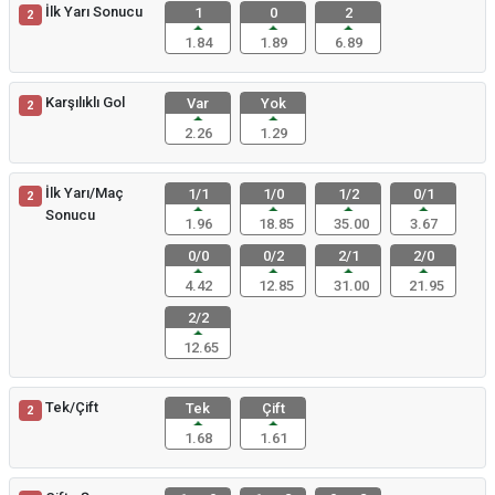
İlk Yarı Sonucu
1
0
2
2
1.84
1.89
6.89
Karşılıklı Gol
Var
Yok
2
2.26
1.29
İlk Yarı/Maç
1/1
1/0
1/2
0/1
2
Sonucu
1.96
18.85
35.00
3.67
0/0
0/2
2/1
2/0
4.42
12.85
31.00
21.95
2/2
12.65
Tek/Çift
Tek
Çift
2
1.68
1.61