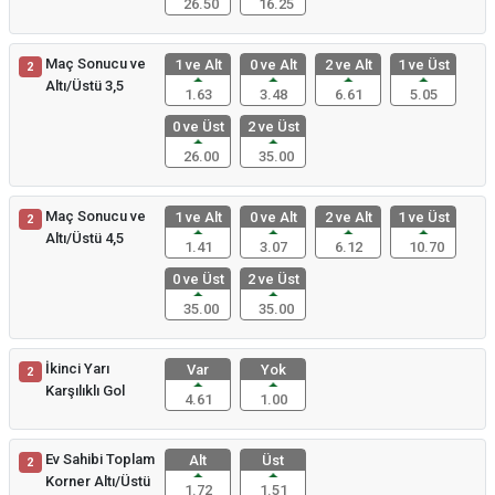
26.50
16.25
Maç Sonucu ve
1 ve Alt
0 ve Alt
2 ve Alt
1 ve Üst
2
Altı/Üstü 3,5
1.63
3.48
6.61
5.05
0 ve Üst
2 ve Üst
26.00
35.00
Maç Sonucu ve
1 ve Alt
0 ve Alt
2 ve Alt
1 ve Üst
2
Altı/Üstü 4,5
1.41
3.07
6.12
10.70
0 ve Üst
2 ve Üst
35.00
35.00
İkinci Yarı
Var
Yok
2
Karşılıklı Gol
4.61
1.00
Ev Sahibi Toplam
Alt
Üst
2
Korner Altı/Üstü
1.72
1.51