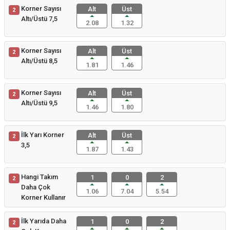
Korner Sayısı
Alt
Üst
2
Altı/Üstü 7,5
2.08
1.32
Korner Sayısı
Alt
Üst
2
Altı/Üstü 8,5
1.81
1.46
Korner Sayısı
Alt
Üst
2
Altı/Üstü 9,5
1.46
1.80
İlk Yarı Korner
Alt
Üst
2
3,5
1.87
1.43
Hangi Takım
1
0
2
2
Daha Çok
1.06
7.04
5.54
Korner Kullanır
İlk Yarıda Daha
1
0
2
2