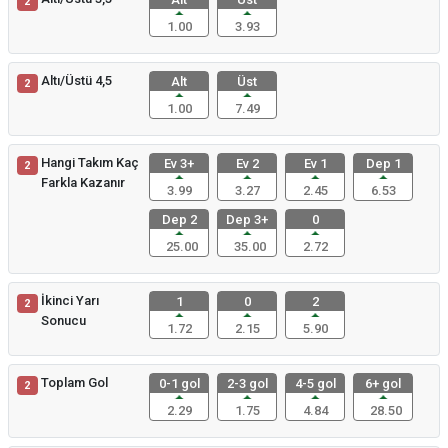
2
1.00
3.93
Altı/Üstü 4,5
Alt
Üst
2
1.00
7.49
Hangi Takım Kaç
Ev 3+
Ev 2
Ev 1
Dep 1
2
Farkla Kazanır
3.99
3.27
2.45
6.53
Dep 2
Dep 3+
0
25.00
35.00
2.72
İkinci Yarı
1
0
2
2
Sonucu
1.72
2.15
5.90
Toplam Gol
0-1 gol
2-3 gol
4-5 gol
6+ gol
2
2.29
1.75
4.84
28.50