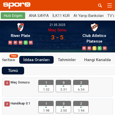
ANA SAYFA
İLK11 KUR
At Yarışı Bankoları
TV'
Hızlı Erişim
21.05.2025
Maç Sonu
River Plate
Club Atletico
3 - 5
Platense
M
M
M
G
M
M
M
B
G
M
Yeni
 Haritası
İddaa Oranları
Tahminler
Hangi Kanalda
Tümü
Maç Sonucu
1
0
2
2
1.32
3.31
6.34
Handikap 0:1
1
0
2
2
1.98
2.50
1.94