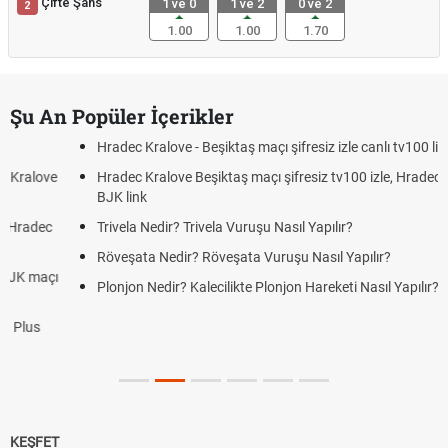
Çifte Şans
1 ve 0
1 ve 2
0 ve 2
2
1.00
1.00
1.70
Şu An Popüler İçerikler
Hradec Kralove - Beşiktaş maçı şifresiz izle canlı tv100 linki
Hradec Kralove Beşiktaş maçı şifresiz tv100 izle, Hradec Kralove
BJK link
Trivela Nedir? Trivela Vuruşu Nasıl Yapılır?
Röveşata Nedir? Röveşata Vuruşu Nasıl Yapılır?
Plonjon Nedir? Kalecilikte Plonjon Hareketi Nasıl Yapılır?
KEŞFET
iddaa
Canlı Skor
Puan Durumu
Canlı Anlatım
At Yarışı