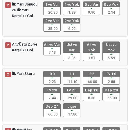
İlk Yarı Sonucu
1 ve Var
1 ve Yok
0 ve Var
0 ve Yok
2
ve İlk Yarı
20.30
1.89
9.90
2.14
Karşılıklı Gol
2 ve Var
2 ve Yok
35.00
6.92
Altı/Üstü 2,5 ve
Alt ve Var
Üst ve
Alt ve
Üst ve
2
Karşılıklı Gol
Var
Yok
Yok
7.13
3.05
1.57
5.59
İlk Yarı Skoru
0:0
1:1
2:2
Ev 1:0
2
2.23
11.10
66.00
2.88
Ev 2:0
Ev 2:1
Dep 1:0
Dep 2:0
7.44
29.00
8.38
66.00
Dep 2:1
diğer
66.00
17.80
İlk Yarı/Maç