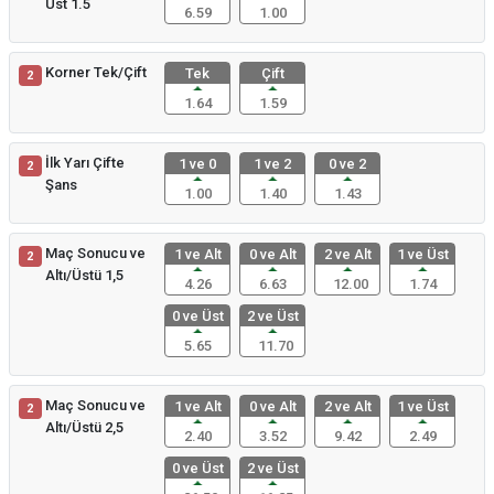
Üst 1.5
6.59
1.00
Korner Tek/Çift
Tek
Çift
2
1.64
1.59
İlk Yarı Çifte
1 ve 0
1 ve 2
0 ve 2
2
Şans
1.00
1.40
1.43
Maç Sonucu ve
1 ve Alt
0 ve Alt
2 ve Alt
1 ve Üst
2
Altı/Üstü 1,5
4.26
6.63
12.00
1.74
0 ve Üst
2 ve Üst
5.65
11.70
Maç Sonucu ve
1 ve Alt
0 ve Alt
2 ve Alt
1 ve Üst
2
Altı/Üstü 2,5
2.40
3.52
9.42
2.49
0 ve Üst
2 ve Üst