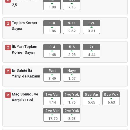
2,5
1.00
7.15
Toplam Korner
0-8
9-11
12+
2
Sayısı
1.86
2.52
3.31
İlk Yarı Toplam
0-4
5-6
7+
2
Korner Sayısı
1.48
2.98
4.44
Ev Sahibi İki
Evet
Hayır
2
Yarıyı da Kazanır
3.49
1.07
Maç Sonucu ve
1 ve Var
1 ve Yok
0 ve Var
0 ve Yok
2
Karşılıklı Gol
4.14
1.76
5.65
6.63
2 ve Var
2 ve Yok
17.70
8.93