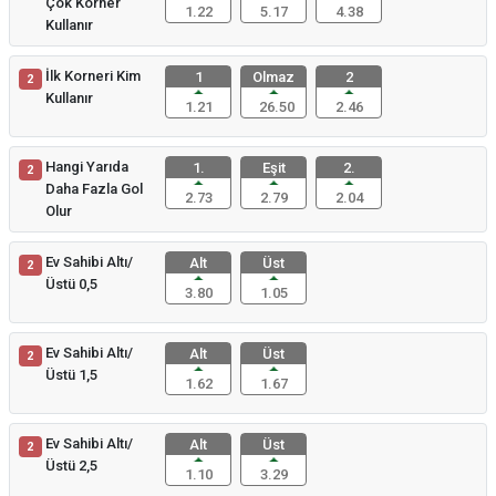
Çok Korner
1.22
5.17
4.38
Kullanır
İlk Korneri Kim
1
Olmaz
2
2
Kullanır
1.21
26.50
2.46
Hangi Yarıda
1.
Eşit
2.
2
Daha Fazla Gol
2.73
2.79
2.04
Olur
Ev Sahibi Altı/
Alt
Üst
2
Üstü 0,5
3.80
1.05
Ev Sahibi Altı/
Alt
Üst
2
Üstü 1,5
1.62
1.67
Ev Sahibi Altı/
Alt
Üst
2
Üstü 2,5
1.10
3.29