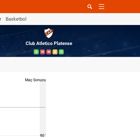
r
Basketbol
Club Atletico Platense
G
M
M
B
G
Maç Sonucu
90 '