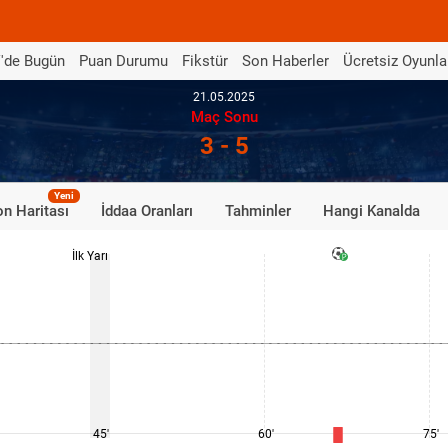
'de Bugün
Puan Durumu
Fikstür
Son Haberler
Ücretsiz Oyunla
21.05.2025
Maç Sonu
3 - 5
Yeni
n Haritası
İddaa Oranları
Tahminler
Hangi Kanalda
İlk Yarı
45'
60'
75'