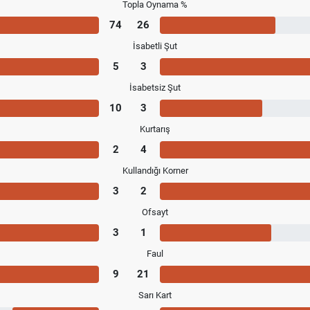
Topla Oynama %
74
26
İsabetli Şut
5
3
İsabetsiz Şut
10
3
Kurtarış
2
4
Kullandığı Korner
3
2
Ofsayt
3
1
Faul
9
21
Sarı Kart