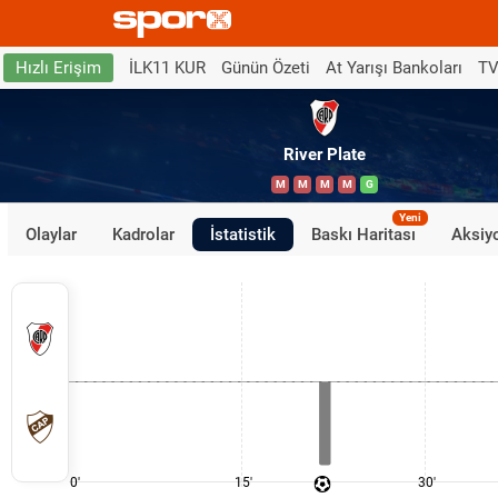
İLK11 KUR
Günün Özeti
At Yarışı Bankoları
TV
Hızlı Erişim
River Plate
M
M
M
M
G
Yeni
Olaylar
Kadrolar
İstatistik
Baskı Haritası
Aksiyo
0'
15'
30'