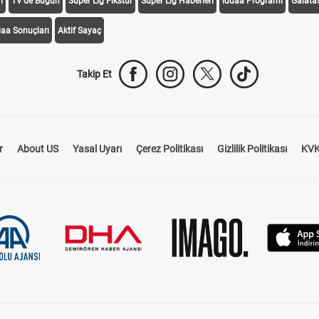
i
TV'de Bugün
Süper Lig Fikstür
Süper Lig Haberleri
iddaa Programı
Galata
daa Sonuçları
Aktif Sayaç
Takip Et
r
About US
Yasal Uyarı
Çerez Politikası
Gizlilik Politikası
KVK