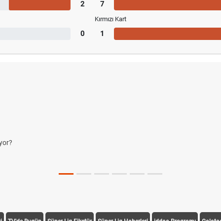
2
7
Kırmızı Kart
0
1
yor?