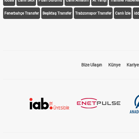
iddaa
Canlı Skor
Puan Durumu
Canlı Anlatım
At Yarışı
Transfer Haberler
Fenerbahçe Transfer
Beşiktaş Transfer
Trabzonspor Transfer
Canlı İzle
id
Bize Ulaşın
Künye
Kariye