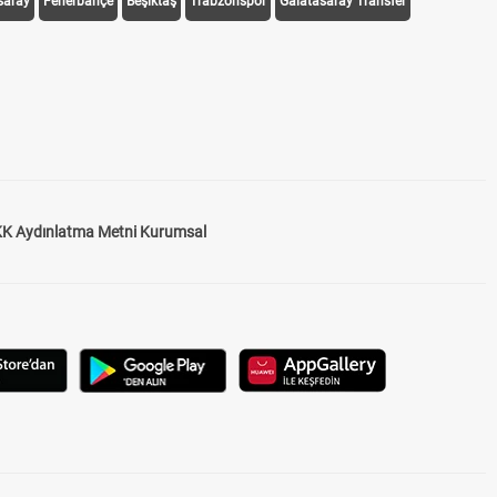
saray
Fenerbahçe
Beşiktaş
Trabzonspor
Galatasaray Transfer
K Aydınlatma Metni Kurumsal