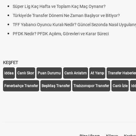
Süper Lig Kaç Hafta ve Toplam Kaç Maç Oynanır?
Türkiye'de Transfer Dönemi Ne Zaman Başlıyor ve Bitiyor?
TFF Yabancı Oyuncu Kuralı Nedir? Güncel Sezonda Nasıl Uygulanı
PFDK Nedir? PFDK Açılımı, Görevleri ve Karar Süreci
KEŞFET
iddaa
Canlı Skor
Puan Durumu
Canlı Anlatım
At Yarışı
Transfer Haberler
Fenerbahçe Transfer
Beşiktaş Transfer
Trabzonspor Transfer
Canlı İzle
id