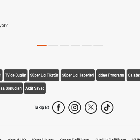
yor?
i
TV'de Bugün
Süper Lig Fikstür
Süper Lig Haberleri
iddaa Programı
Galata
daa Sonuçları
Aktif Sayaç
Takip Et