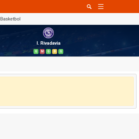
Basketbol
I. Rivadavia
G
M
G
B
G