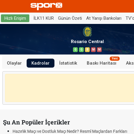
İLK11 KUR
Günün Özeti
At Yarışı Bankoları
TV'
Hızlı Erişim
Rosario Central
G
G
B
M
M
Yeni
Olaylar
Kadrolar
İstatistik
Baskı Haritası
Aks
Şu An Popüler İçerikler
Hazırlık Maçı ve Dostluk Maçı Nedir? Resmî Maçlardan Farkları