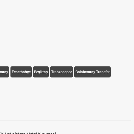
saray
Fenerbahçe
Beşiktaş
Trabzonspor
Galatasaray Transfer