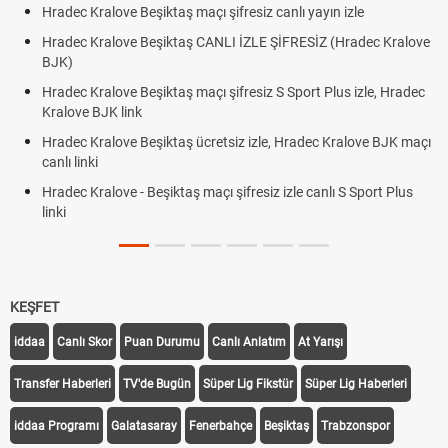
Hradec Kralove Beşiktaş maçı şifresiz canlı yayın izle
Hradec Kralove Beşiktaş CANLI İZLE ŞİFRESİZ (Hradec Kralove
BJK)
Hradec Kralove Beşiktaş maçı şifresiz S Sport Plus izle, Hradec
Kralove BJK link
Hradec Kralove Beşiktaş ücretsiz izle, Hradec Kralove BJK maçı
canlı linki
Hradec Kralove - Beşiktaş maçı şifresiz izle canlı S Sport Plus
linki
KEŞFET
iddaa
Canlı Skor
Puan Durumu
Canlı Anlatım
At Yarışı
Transfer Haberleri
TV'de Bugün
Süper Lig Fikstür
Süper Lig Haberleri
iddaa Programı
Galatasaray
Fenerbahçe
Beşiktaş
Trabzonspor