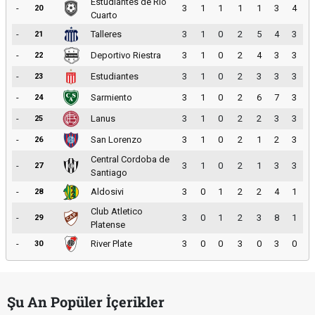
Estudiantes de Rio
-
3
1
1
1
1
3
4
20
Cuarto
-
Talleres
3
1
0
2
5
4
3
21
-
Deportivo Riestra
3
1
0
2
4
3
3
22
-
Estudiantes
3
1
0
2
3
3
3
23
-
Sarmiento
3
1
0
2
6
7
3
24
-
Lanus
3
1
0
2
2
3
3
25
-
San Lorenzo
3
1
0
2
1
2
3
26
Central Cordoba de
-
3
1
0
2
1
3
3
27
Santiago
-
Aldosivi
3
0
1
2
2
4
1
28
Club Atletico
-
3
0
1
2
3
8
1
29
Platense
-
River Plate
3
0
0
3
0
3
0
30
Şu An Popüler İçerikler