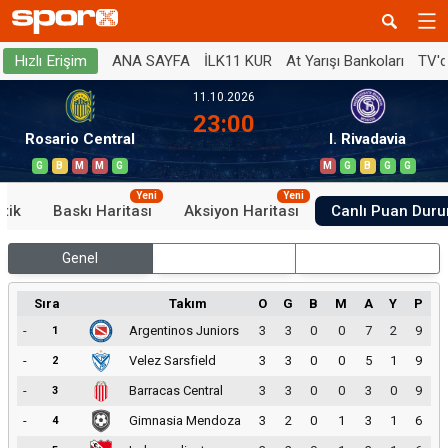
ANA SAYFA
İLK11 KUR
At Yarışı Bankoları
TV'
Hızlı Erişim
11.10.2026
23:00
Rosario Central
I. Rivadavia
G
B
M
M
G
M
G
B
G
G
Yeni
Yeni
stik
Baskı Haritası
Aksiyon Haritası
Canlı Puan Dur
Genel
İç Saha
Dış Saha
Sıra
Takım
O
G
B
M
A
Y
P
-
Argentinos Juniors
3
3
0
0
7
2
9
1
-
Velez Sarsfield
3
3
0
0
5
1
9
2
-
Barracas Central
3
3
0
0
3
0
9
3
-
Gimnasia Mendoza
3
2
0
1
3
1
6
4