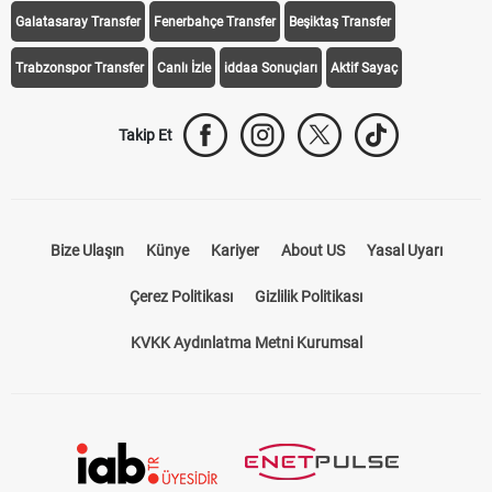
Galatasaray Transfer
Fenerbahçe Transfer
Beşiktaş Transfer
Trabzonspor Transfer
Canlı İzle
iddaa Sonuçları
Aktif Sayaç
Takip Et
Bize Ulaşın
Künye
Kariyer
About US
Yasal Uyarı
Çerez Politikası
Gizlilik Politikası
KVKK Aydınlatma Metni Kurumsal