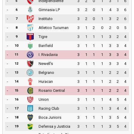
-
Independiente
3
2
0
1
3
1
6
5
-
Gimnasia LP
3
2
0
1
4
3
6
6
-
Instituto
3
2
0
1
3
2
6
7
-
Atletico Tucuman
3
1
2
0
2
0
5
8
-
Tigre
3
1
1
1
3
2
4
9
-
Banfield
3
1
1
1
3
3
4
10
-
I. Rivadavia
3
1
1
1
3
3
4
11
-
Newell's
3
1
1
1
3
3
4
12
-
Belgrano
3
1
1
1
2
2
4
13
-
Huracan
3
1
1
1
2
2
4
14
-
Rosario Central
3
1
1
1
2
2
4
15
-
Union
3
1
1
1
4
5
4
16
-
Racing Club
3
1
1
1
3
4
4
17
-
Boca Juniors
3
1
1
1
3
5
4
18
-
Defensa y Justicia
3
1
1
1
3
5
4
19