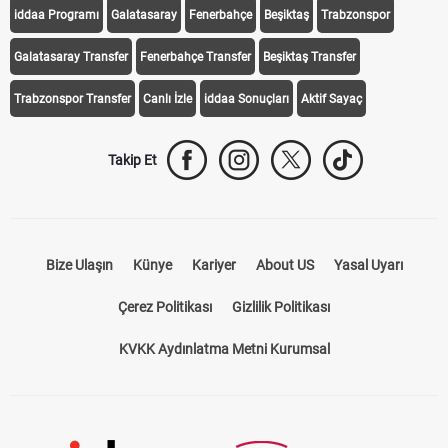
iddaa Programı
Galatasaray
Fenerbahçe
Beşiktaş
Trabzonspor
Galatasaray Transfer
Fenerbahçe Transfer
Beşiktaş Transfer
Trabzonspor Transfer
Canlı İzle
iddaa Sonuçları
Aktif Sayaç
Takip Et
Bize Ulaşın
Künye
Kariyer
About US
Yasal Uyarı
Çerez Politikası
Gizlilik Politikası
KVKK Aydınlatma Metni Kurumsal