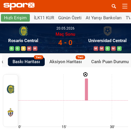
İLK11 KUR
Günün Özeti
At Yarışı Bankoları
TV
Hızlı Erişim
20.05.2026
Maç Sonu
Rosario Central
Universidad Central
4 - 0
G
G
B
M
M
M
M
G
M
G
Yeni
Yeni
ik
Baskı Haritası
Aksiyon Haritası
Canlı Puan Durumu
0'
15'
30'