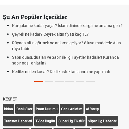
Şu An Popüler İçerikler
Kargalar ne kadar yaşar? İslam dininde karga ne anlama gelir?
Çeyrek ne kadar? Çeyrek altın fiyatı kaç TL?
Rüyada altın görmek ne anlama geliyor? 8 kısa maddede Altın
rüya tabiri
Sabır duası, duaları ve Sabır ile ilgili ayetler hadisler! Kuran'da
sabır nasıl anlatılır?
Kediler neden kusar? Kedi kustuktan sonra ne yapılmalı
KEŞFET
iddaa
Canlı Skor
Puan Durumu
Canlı Anlatım
At Yarışı
Transfer Haberleri
TV'de Bugün
Süper Lig Fikstür
Süper Lig Haberleri