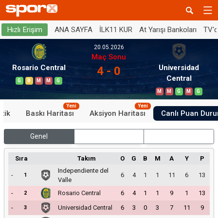
ANA SAYFA
İLK11 KUR
At Yarışı Bankoları
TV'
Hızlı Erişim
20.05.2026
Maç Sonu
Rosario Central
Universidad
4 - 0
Central
G
B
M
M
G
M
M
G
M
G
Yeni
Yeni
stik
Baskı Haritası
Aksiyon Haritası
Canlı Puan Dur
Genel
İç Saha
Dış Saha
Sıra
Takım
O
G
B
M
A
Y
P
Independiente del
-
6
4
1
1
11
6
13
1
Valle
-
Rosario Central
6
4
1
1
9
1
13
2
-
Universidad Central
6
3
0
3
7
11
9
3