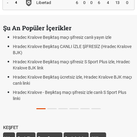
-
Libertad
6
0
0
6
4
13
0
4
Şu An Popüler İçerikler
Hradec Kralove Beşiktaş maçı şifresiz canlı yayın izle
Hradec Kralove Beşiktaş CANLI İZLE ŞİFRESİZ (Hradec Kralove
BJK)
Hradec Kralove Beşiktaş maçı şifresiz S Sport Plus izle, Hradec
Kralove BJK link
Hradec Kralove Beşiktaş ücretsiz izle, Hradec Kralove BJK maçı
canlı linki
Hradec Kralove - Beşiktaş maçı şifresiz izle canlı S Sport Plus
linki
KEŞFET