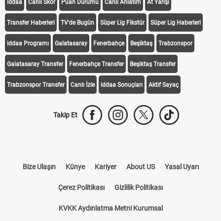
iddaa
Canlı Skor
Puan Durumu
Canlı Anlatım
At Yarışı
Transfer Haberleri
TV'de Bugün
Süper Lig Fikstür
Süper Lig Haberleri
iddaa Programı
Galatasaray
Fenerbahçe
Beşiktaş
Trabzonspor
Galatasaray Transfer
Fenerbahçe Transfer
Beşiktaş Transfer
Trabzonspor Transfer
Canlı İzle
iddaa Sonuçları
Aktif Sayaç
Takip Et
Bize Ulaşın
Künye
Kariyer
About US
Yasal Uyarı
Çerez Politikası
Gizlilik Politikası
KVKK Aydınlatma Metni Kurumsal