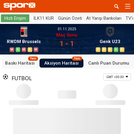
İLK11 KUR
Günün Özeti
At Yarışı Bankoları
TV'
Hızlı Erişim
01.11.2025
Maç Sonu
RWDM Brussels
Genk U23
1 - 1
M
G
M
B
M
B
B
B
G
B
Yeni
Yeni
Baskı Haritası
Aksiyon Haritası
Canlı Puan Durumu
FUTBOL
GMT +00:00