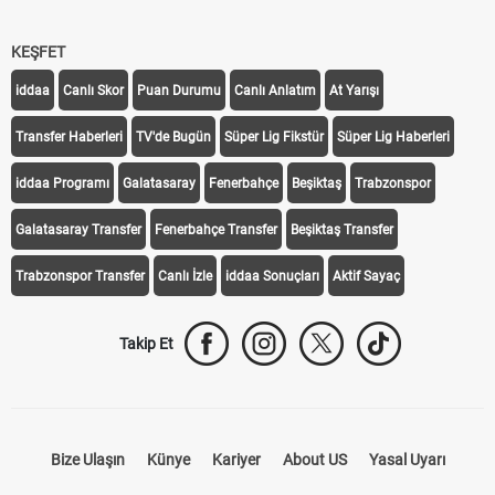
KEŞFET
iddaa
Canlı Skor
Puan Durumu
Canlı Anlatım
At Yarışı
Transfer Haberleri
TV'de Bugün
Süper Lig Fikstür
Süper Lig Haberleri
iddaa Programı
Galatasaray
Fenerbahçe
Beşiktaş
Trabzonspor
Galatasaray Transfer
Fenerbahçe Transfer
Beşiktaş Transfer
Trabzonspor Transfer
Canlı İzle
iddaa Sonuçları
Aktif Sayaç
Takip Et
Bize Ulaşın
Künye
Kariyer
About US
Yasal Uyarı