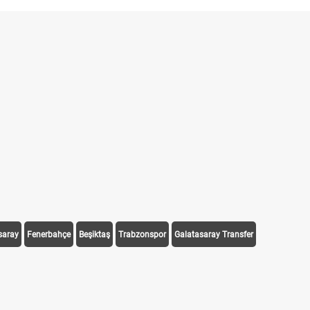
saray
Fenerbahçe
Beşiktaş
Trabzonspor
Galatasaray Transfer