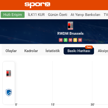
İLK11 KUR
Günün Özeti
At Yarışı Bankoları
TV
Hızlı Erişim
RWDM Brussels
M
G
M
B
M
Yeni
Olaylar
Kadrolar
İstatistik
Baskı Haritası
Aksiyo
0'
15'
30'