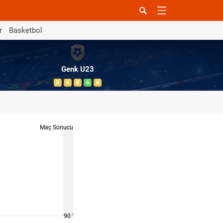
r
Basketbol
Genk U23
B
B
B
G
B
Maç Sonucu
90 '