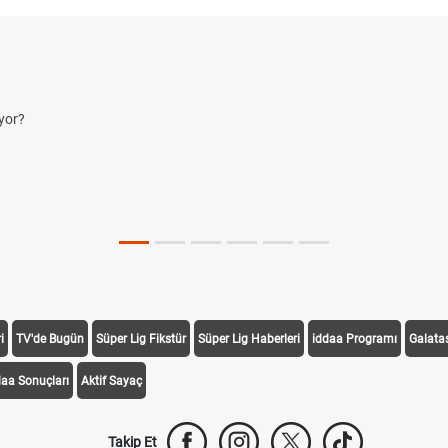
yor?
i
TV'de Bugün
Süper Lig Fikstür
Süper Lig Haberleri
iddaa Programı
Galata
daa Sonuçları
Aktif Sayaç
Takip Et