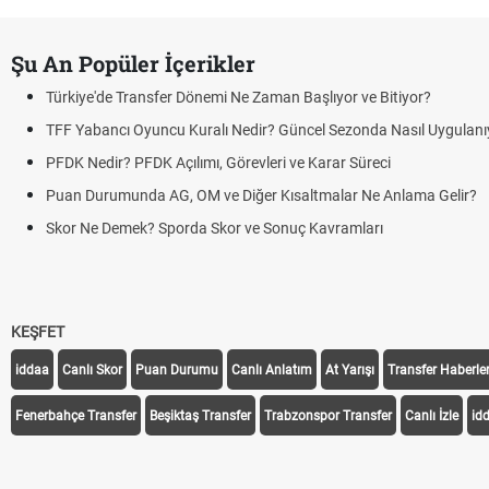
Şu An Popüler İçerikler
Türkiye'de Transfer Dönemi Ne Zaman Başlıyor ve Bitiyor?
TFF Yabancı Oyuncu Kuralı Nedir? Güncel Sezonda Nasıl Uygulanı
PFDK Nedir? PFDK Açılımı, Görevleri ve Karar Süreci
Puan Durumunda AG, OM ve Diğer Kısaltmalar Ne Anlama Gelir?
Skor Ne Demek? Sporda Skor ve Sonuç Kavramları
KEŞFET
iddaa
Canlı Skor
Puan Durumu
Canlı Anlatım
At Yarışı
Transfer Haberler
Fenerbahçe Transfer
Beşiktaş Transfer
Trabzonspor Transfer
Canlı İzle
id