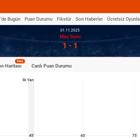
'de Bugün
Puan Durumu
Fikstür
Son Haberler
Ücretsiz Oyunla
01.11.2025
Maç Sonu
1 - 1
Yeni
n Haritası
Canlı Puan Durumu
İlk Yarı
45'
60'
75'