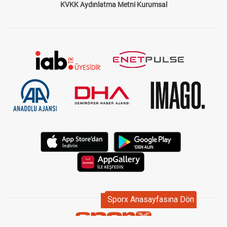
KVKK Aydınlatma Metni Kurumsal
Sporx Anasayfasına Dön
Sporx Anasayfasına Dön