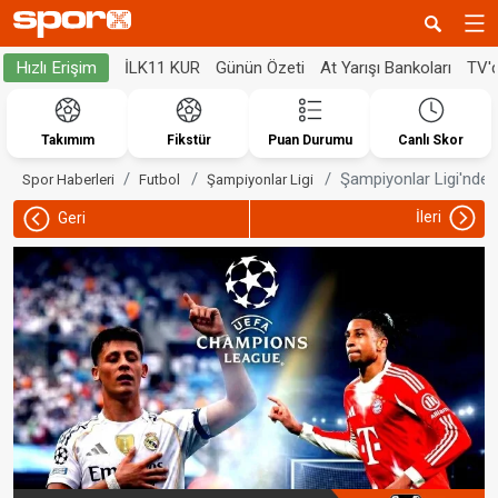
İLK11 KUR
Günün Özeti
At Yarışı Bankoları
TV'
Hızlı Erişim
Takımım
Fikstür
Puan Durumu
Canlı Skor
Şampiyonlar Ligi'nde
Spor Haberleri
Futbol
Şampiyonlar Ligi
İleri
Geri