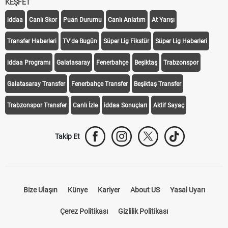
KEŞFET
iddaa
Canlı Skor
Puan Durumu
Canlı Anlatım
At Yarışı
Transfer Haberleri
TV'de Bugün
Süper Lig Fikstür
Süper Lig Haberleri
iddaa Programı
Galatasaray
Fenerbahçe
Beşiktaş
Trabzonspor
Galatasaray Transfer
Fenerbahçe Transfer
Beşiktaş Transfer
Trabzonspor Transfer
Canlı İzle
iddaa Sonuçları
Aktif Sayaç
Takip Et
Bize Ulaşın
Künye
Kariyer
About US
Yasal Uyarı
Çerez Politikası
Gizlilik Politikası