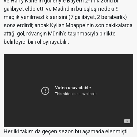
ve Harry Kane'in golleriyle Bayern 2-1'lik zorlu bir
galibiyet elde etti ve Madrid'in bu eşleşmedeki 9
maçlık yenilmezlik serisini (7 galibiyet, 2 beraberlik)
sona erdirdi; ancak Kylian Mbappe'nin son dakikalarda
attığı gol, rövanşın Münih'e taşınmasıyla birlikte
belirleyici bir rol oynayabilir.
Her iki takım da geçen sezon bu aşamada elenmişti