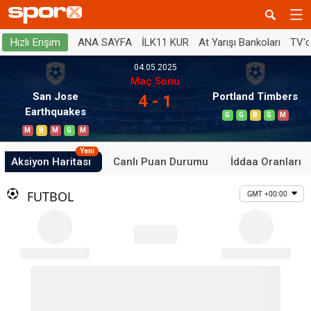
ANA SAYFA
İLK11 KUR
At Yarışı Bankoları
TV'
Hızlı Erişim
04.05.2025
Maç Sonu
San Jose
Portland Timbers
4 - 1
Earthquakes
G
G
B
G
M
M
B
M
G
M
Yeni
Aksiyon Haritası
Canlı Puan Durumu
İddaa Oranları
FUTBOL
GMT +00:00