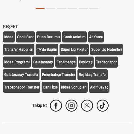
KEŞFET
iddaa
Canlı Skor
Puan Durumu
Canlı Anlatım
At Yarışı
Transfer Haberleri
TV'de Bugün
Süper Lig Fikstür
Süper Lig Haberleri
iddaa Programı
Galatasaray
Fenerbahçe
Beşiktaş
Trabzonspor
Galatasaray Transfer
Fenerbahçe Transfer
Beşiktaş Transfer
Trabzonspor Transfer
Canlı İzle
iddaa Sonuçları
Aktif Sayaç
Takip Et