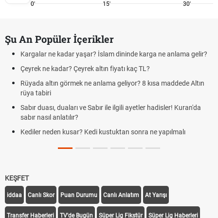
0'
15'
30'
Şu An Popüler İçerikler
Kargalar ne kadar yaşar? İslam dininde karga ne anlama gelir?
Çeyrek ne kadar? Çeyrek altın fiyatı kaç TL?
Rüyada altın görmek ne anlama geliyor? 8 kısa maddede Altın
rüya tabiri
Sabır duası, duaları ve Sabır ile ilgili ayetler hadisler! Kuran'da
sabır nasıl anlatılır?
Kediler neden kusar? Kedi kustuktan sonra ne yapılmalı
KEŞFET
iddaa
Canlı Skor
Puan Durumu
Canlı Anlatım
At Yarışı
Transfer Haberleri
TV'de Bugün
Süper Lig Fikstür
Süper Lig Haberleri