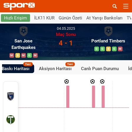
İLK11 KUR
Günün Özeti
At Yarışı Bankoları
TV
Hızlı Erişim
04.05.2025
Maç Sonu
San Jose
Portland Timbers
4 - 1
Earthquakes
G
G
B
G
M
M
B
M
G
M
Yeni
Yeni
Baskı Haritası
Aksiyon Haritası
Canlı Puan Durumu
İ