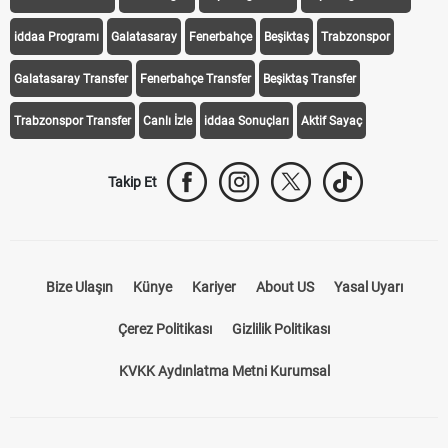
iddaa Programı
Galatasaray
Fenerbahçe
Beşiktaş
Trabzonspor
Galatasaray Transfer
Fenerbahçe Transfer
Beşiktaş Transfer
Trabzonspor Transfer
Canlı İzle
iddaa Sonuçları
Aktif Sayaç
Takip Et
Bize Ulaşın
Künye
Kariyer
About US
Yasal Uyarı
Çerez Politikası
Gizlilik Politikası
KVKK Aydınlatma Metni Kurumsal