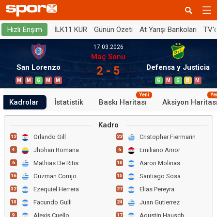
İLK11 KUR
Günün Özeti
At Yarışı Bankoları
TV'
Hızlı Erişim
17.03.2026
Maç Sonu
San Lorenzo
Defensa y Justicia
2 - 5
M
M
G
M
M
G
M
G
B
M
Yeni
Ye
Kadrolar
İstatistik
Baskı Haritası
Aksiyon Haritas
Kadro
Orlando Gill
Cristopher Fiermarin
12
22
Jhohan Romana
Emiliano Amor
4
6
Mathias De Ritis
Aaron Molinas
6
10
Guzman Corujo
Santiago Sosa
16
15
Ezequiel Herrera
Elias Pereyra
32
27
Facundo Gulli
Juan Gutierrez
10
24
Alexis Cuello
Agustin Hausch
9
17