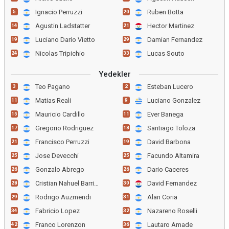
Ignacio Perruzzi
Ruben Botta
5
20
Agustin Ladstatter
Hector Martinez
14
21
Luciano Dario Vietto
Damian Fernandez
19
29
Nicolas Tripichio
Lucas Souto
24
33
Yedekler
Teo Pagano
Esteban Lucero
3
2
Matias Reali
Luciano Gonzalez
11
9
Mauricio Cardillo
Ever Banega
15
11
Gregorio Rodriguez
Santiago Toloza
17
18
Francisco Perruzzi
David Barbona
21
19
Jose Devecchi
Facundo Altamira
25
25
Gonzalo Abrego
Dario Caceres
26
26
Cristian Nahuel Barrios
David Fernandez
28
30
Rodrigo Auzmendi
Alan Coria
29
31
Fabricio Lopez
Nazareno Roselli
34
32
Franco Lorenzon
Lautaro Amade
42
36