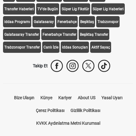
Transfer Haberleri
TV'de Bugün
Süper Lig Fikstür
Süper Lig Haberleri
iddaa Programı
Galatasaray
Fenerbahçe
Beşiktaş
Trabzonspor
Galatasaray Transfer
Fenerbahçe Transfer
Beşiktaş Transfer
Trabzonspor Transfer
Canlı İzle
iddaa Sonuçları
Aktif Sayaç
Takip Et
Bize Ulaşın
Künye
Kariyer
About US
Yasal Uyarı
Çerez Politikası
Gizlilik Politikası
KVKK Aydınlatma Metni Kurumsal