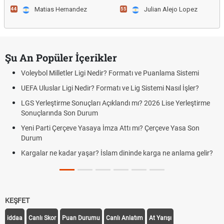
Matias Hernandez
Julian Alejo Lopez
44
55
Şu An Popüler İçerikler
Voleybol Milletler Ligi Nedir? Formatı ve Puanlama Sistemi
UEFA Uluslar Ligi Nedir? Formatı ve Lig Sistemi Nasıl İşler?
LGS Yerleştirme Sonuçları Açıklandı mı? 2026 Lise Yerleştirme
Sonuçlarında Son Durum
Yeni Parti Çerçeve Yasaya İmza Attı mı? Çerçeve Yasa Son
Durum
Kargalar ne kadar yaşar? İslam dininde karga ne anlama gelir?
KEŞFET
iddaa
Canlı Skor
Puan Durumu
Canlı Anlatım
At Yarışı