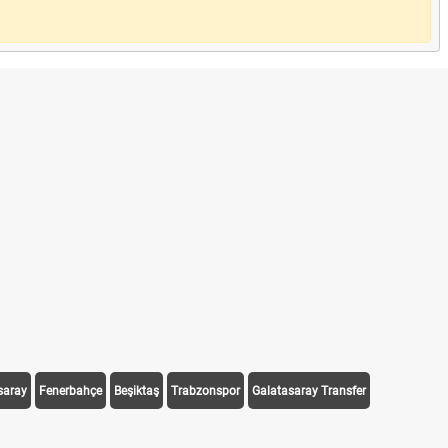
saray
Fenerbahçe
Beşiktaş
Trabzonspor
Galatasaray Transfer