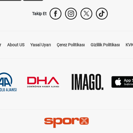
Takip Et
r
About US
Yasal Uyarı
Çerez Politikası
Gizlilik Politikası
KVK