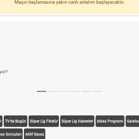
Maçın başlamasına yakın canlı anlatım başlayacaktır.
yor?
i
TV'de Bugün
Süper Lig Fikstür
Süper Lig Haberleri
iddaa Programı
Galata
daa Sonuçları
Aktif Sayaç