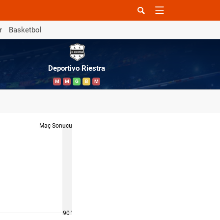
r
Basketbol
Deportivo Riestra
M
M
G
B
M
Maç Sonucu
90 '