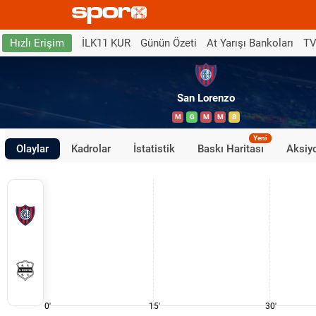
İLK11 KUR
Günün Özeti
At Yarışı Bankoları
TV
Hızlı Erişim
San Lorenzo
M
G
M
M
B
Yeni
Olaylar
Kadrolar
İstatistik
Baskı Haritası
Aksiyo
0'
15'
30'