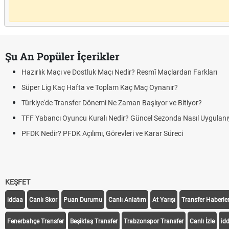
Şu An Popüler İçerikler
Hazırlık Maçı ve Dostluk Maçı Nedir? Resmî Maçlardan Farkları
Süper Lig Kaç Hafta ve Toplam Kaç Maç Oynanır?
Türkiye'de Transfer Dönemi Ne Zaman Başlıyor ve Bitiyor?
TFF Yabancı Oyuncu Kuralı Nedir? Güncel Sezonda Nasıl Uygulanı
PFDK Nedir? PFDK Açılımı, Görevleri ve Karar Süreci
KEŞFET
iddaa
Canlı Skor
Puan Durumu
Canlı Anlatım
At Yarışı
Transfer Haberler
Fenerbahçe Transfer
Beşiktaş Transfer
Trabzonspor Transfer
Canlı İzle
id