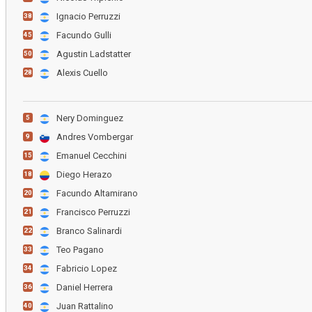
Ignacio Perruzzi
38
Facundo Gulli
45
Agustin Ladstatter
50
Alexis Cuello
28
Nery Dominguez
5
Andres Vombergar
9
Emanuel Cecchini
15
Diego Herazo
18
Facundo Altamirano
20
Francisco Perruzzi
21
Branco Salinardi
22
Teo Pagano
33
Fabricio Lopez
34
Daniel Herrera
36
Juan Rattalino
40