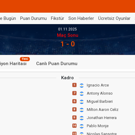
de Bugün
Puan Durumu
Fikstür
Son Haberler
Ücretsiz Oyunlar
01.11.2025
Maç Sonu
1 - 0
Yeni
iyon Haritası
Canlı Puan Durumu
Kadro
Ignacio Arce
1
Antony Alonso
7
Miguel Barbieri
6
Milton Aaron Celiz
8
Jonathan Herrera
9
Pablo Monje
14
Nicolas Sansotre
15