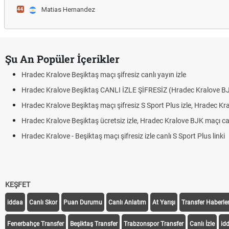
Matias Hernandez
44
Şu An Popüler İçerikler
Hradec Kralove Beşiktaş maçı şifresiz canlı yayın izle
Hradec Kralove Beşiktaş CANLI İZLE ŞİFRESİZ (Hradec Kralove B
Hradec Kralove Beşiktaş maçı şifresiz S Sport Plus izle, Hradec Kr
Hradec Kralove Beşiktaş ücretsiz izle, Hradec Kralove BJK maçı canl
Hradec Kralove - Beşiktaş maçı şifresiz izle canlı S Sport Plus linki
KEŞFET
iddaa
Canlı Skor
Puan Durumu
Canlı Anlatım
At Yarışı
Transfer Haberler
Fenerbahçe Transfer
Beşiktaş Transfer
Trabzonspor Transfer
Canlı İzle
id