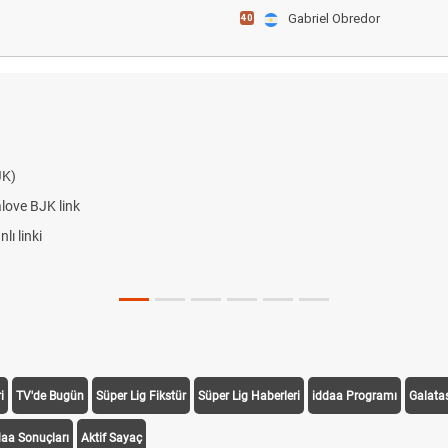
Gabriel Obredor
40
JK)
alove BJK link
ı linki
i
TV'de Bugün
Süper Lig Fikstür
Süper Lig Haberleri
iddaa Programı
Galata
daa Sonuçları
Aktif Sayaç