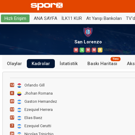
ANA SAYFA
İLK11 KUR
At Yarışı Bankoları
TV'
Hızlı Erişim
San Lorenzo
M
G
M
M
B
Yeni
Olaylar
Kadrolar
İstatistik
Baskı Haritası
Aks
Orlando Gill
12
Jhohan Romana
4
Gaston Hernandez
23
Ezequiel Herrera
32
Elias Baez
37
Ezequiel Cerutti
7
Nicolas Tripichio
24