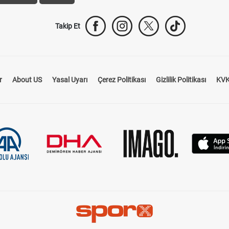
Takip Et
r
About US
Yasal Uyarı
Çerez Politikası
Gizlilik Politikası
KVK