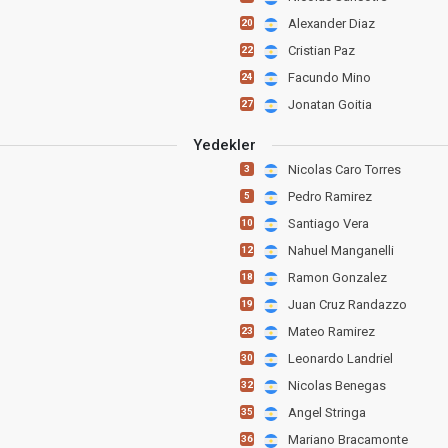
Alexander Diaz
20
Cristian Paz
22
Facundo Mino
24
Jonatan Goitia
27
Yedekler
Nicolas Caro Torres
3
Pedro Ramirez
5
Santiago Vera
10
Nahuel Manganelli
12
Ramon Gonzalez
18
Juan Cruz Randazzo
19
Mateo Ramirez
23
Leonardo Landriel
30
Nicolas Benegas
32
Angel Stringa
35
Mariano Bracamonte
36