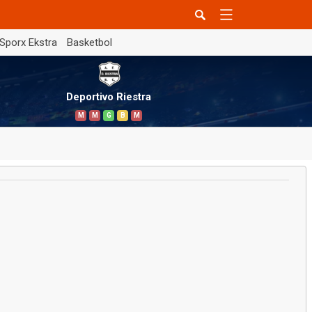
Sporx Ekstra
Basketbol
Deportivo Riestra
M
M
G
B
M