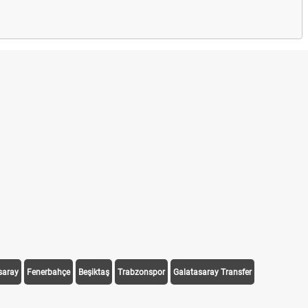
saray
Fenerbahçe
Beşiktaş
Trabzonspor
Galatasaray Transfer