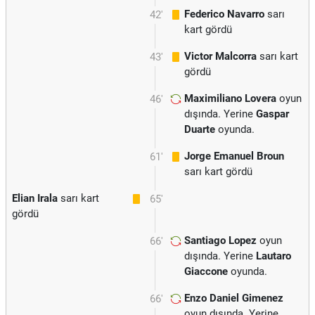
Federico Navarro
sarı
42'
kart gördü
Victor Malcorra
sarı kart
43'
gördü
Maximiliano Lovera
oyun
46'
dışında. Yerine
Gaspar
Duarte
oyunda.
Jorge Emanuel Broun
61'
sarı kart gördü
Elian Irala
sarı kart
65'
gördü
Santiago Lopez
oyun
66'
dışında. Yerine
Lautaro
Giaccone
oyunda.
Enzo Daniel Gimenez
66'
oyun dışında. Yerine