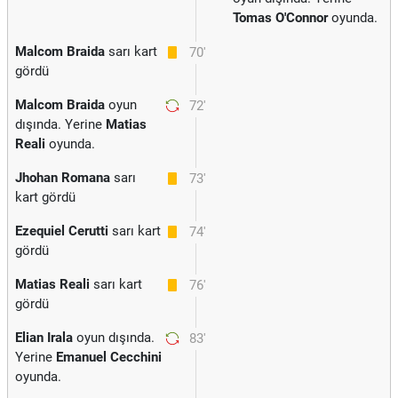
Tomas O'Connor
oyunda.
Malcom Braida
sarı kart
70'
gördü
Malcom Braida
oyun
72'
dışında. Yerine
Matias
Reali
oyunda.
Jhohan Romana
sarı
73'
kart gördü
Ezequiel Cerutti
sarı kart
74'
gördü
Matias Reali
sarı kart
76'
gördü
Elian Irala
oyun dışında.
83'
Yerine
Emanuel Cecchini
oyunda.