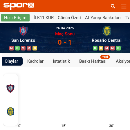
İLK11 KUR
Günün Özeti
At Yarışı Bankoları
TV
Hızlı Erişim
26.04.2025
Maç Sonu
San Lorenzo
Rosario Central
0 - 1
M
G
M
M
B
G
B
M
M
G
Yeni
Olaylar
Kadrolar
İstatistik
Baskı Haritası
Aksiyon
0'
15'
30'