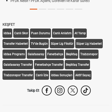
PFDK Nedir? PFDK Açılımı, Görevleri ve Karar Süreci
KEŞFET
iddaa
Canlı Skor
Puan Durumu
Canlı Anlatım
At Yarışı
Transfer Haberleri
TV'de Bugün
Süper Lig Fikstür
Süper Lig Haberleri
iddaa Programı
Galatasaray
Fenerbahçe
Beşiktaş
Trabzonspor
Galatasaray Transfer
Fenerbahçe Transfer
Beşiktaş Transfer
Trabzonspor Transfer
Canlı İzle
iddaa Sonuçları
Aktif Sayaç
Takip Et