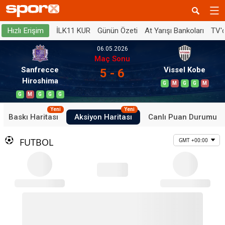
İLK11 KUR
Günün Özeti
At Yarışı Bankoları
TV'
Hızlı Erişim
06.05.2026
Maç Sonu
Sanfrecce
Vissel Kobe
5 - 6
Hiroshima
G
M
G
G
M
G
M
G
G
G
Yeni
Yeni
Baskı Haritası
Aksiyon Haritası
Canlı Puan Durumu
FUTBOL
GMT +00:00