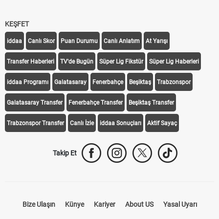
KEŞFET
iddaa
Canlı Skor
Puan Durumu
Canlı Anlatım
At Yarışı
Transfer Haberleri
TV'de Bugün
Süper Lig Fikstür
Süper Lig Haberleri
iddaa Programı
Galatasaray
Fenerbahçe
Beşiktaş
Trabzonspor
Galatasaray Transfer
Fenerbahçe Transfer
Beşiktaş Transfer
Trabzonspor Transfer
Canlı İzle
iddaa Sonuçları
Aktif Sayaç
Takip Et
Bize Ulaşın
Künye
Kariyer
About US
Yasal Uyarı