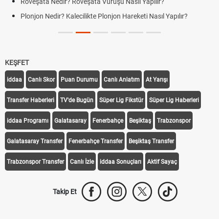
Röveşata Nedir? Röveşata Vuruşu Nasıl Yapılır?
Plonjon Nedir? Kalecilikte Plonjon Hareketi Nasıl Yapılır?
KEŞFET
iddaa
Canlı Skor
Puan Durumu
Canlı Anlatım
At Yarışı
Transfer Haberleri
TV'de Bugün
Süper Lig Fikstür
Süper Lig Haberleri
iddaa Programı
Galatasaray
Fenerbahçe
Beşiktaş
Trabzonspor
Galatasaray Transfer
Fenerbahçe Transfer
Beşiktaş Transfer
Trabzonspor Transfer
Canlı İzle
iddaa Sonuçları
Aktif Sayaç
Takip Et