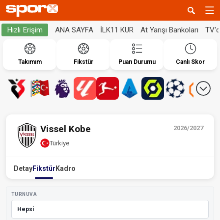
ANA SAYFA
İLK11 KUR
At Yarışı Bankoları
TV'
Hızlı Erişim
Takımım
Fikstür
Puan Durumu
Canlı Skor
Vissel Kobe
2026/2027
Türkiye
Detay
Fikstür
Kadro
TURNUVA