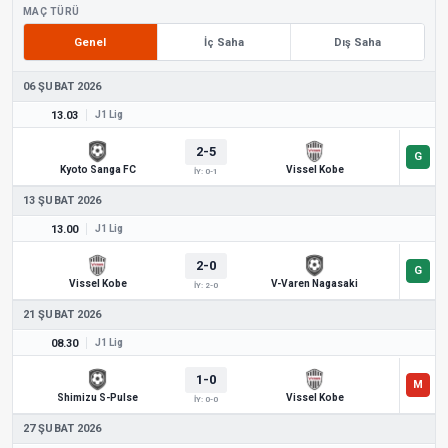
MAÇ TÜRÜ
Genel
İç Saha
Dış Saha
06 ŞUBAT 2026
13.03
J1 Lig
2-5
Kyoto Sanga FC
Vissel Kobe
İY: 0-1
13 ŞUBAT 2026
13.00
J1 Lig
2-0
Vissel Kobe
V-Varen Nagasaki
İY: 2-0
21 ŞUBAT 2026
08.30
J1 Lig
1-0
Shimizu S-Pulse
Vissel Kobe
İY: 0-0
27 ŞUBAT 2026