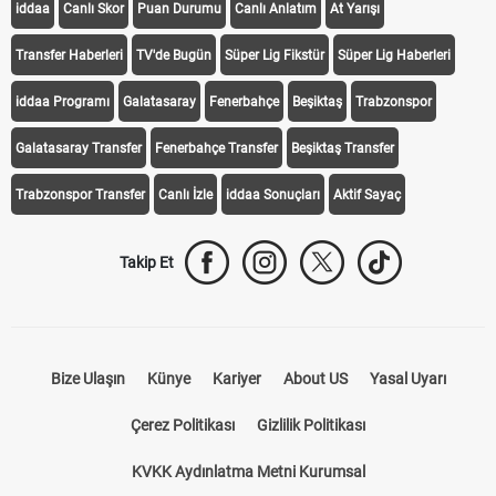
iddaa
Canlı Skor
Puan Durumu
Canlı Anlatım
At Yarışı
Transfer Haberleri
TV'de Bugün
Süper Lig Fikstür
Süper Lig Haberleri
iddaa Programı
Galatasaray
Fenerbahçe
Beşiktaş
Trabzonspor
Galatasaray Transfer
Fenerbahçe Transfer
Beşiktaş Transfer
Trabzonspor Transfer
Canlı İzle
iddaa Sonuçları
Aktif Sayaç
Takip Et
Bize Ulaşın
Künye
Kariyer
About US
Yasal Uyarı
Çerez Politikası
Gizlilik Politikası
KVKK Aydınlatma Metni Kurumsal