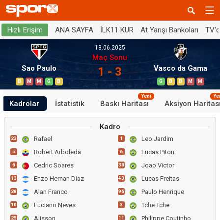
ANA SAYFA
İLK11 KUR
At Yarışı Bankoları
TV'
Hızlı Erişim
13.06.2025
Maç Sonu
Sao Paulo
Vasco da Gama
1 - 3
B
M
M
G
B
G
B
B
M
M
Yeni
Ye
Kadrolar
İstatistik
Baskı Haritası
Aksiyon Haritas
Kadro
Rafael
Leo Jardim
23
1
Robert Arboleda
Lucas Piton
5
6
Cedric Soares
Joao Victor
6
38
Enzo Hernan Diaz
Lucas Freitas
13
43
Alan Franco
Paulo Henrique
28
96
Luciano Neves
Tche Tche
10
3
Alisson
Philippe Coutinho
25
11