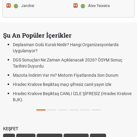
Jandrei
Alex Teixeira
93
90
Şu An Popüler İçerikler
Deplasman Golü Kuralı Nedir? Hangi Organizasyonlarda
Uygulanıyor?
DGS Sonuçları Ne Zaman Açıklanacak 2026? ÖSYM Sonuç
Tarihini Duyurdu
Mazota İndirim Var mı? Motorin Fiyatlarında Son Durum
Hradec Kralove Beşiktaş maçı şifresiz canlı yayın izle
Hradec Kralove Beşiktaş CANLI İZLE ŞİFRESİZ (Hradec Kralove
BJK)
KEŞFET