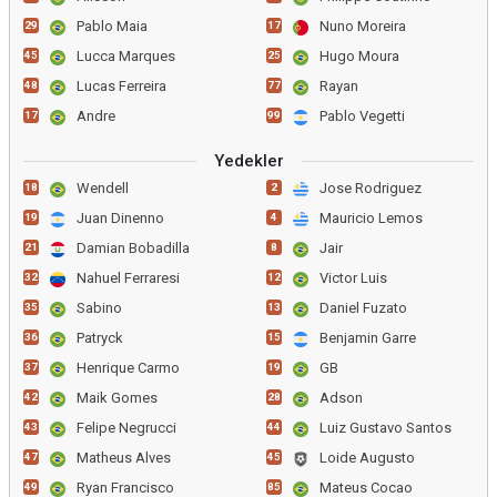
Pablo Maia
Nuno Moreira
29
17
Lucca Marques
Hugo Moura
45
25
Lucas Ferreira
Rayan
48
77
Andre
Pablo Vegetti
17
99
Yedekler
Wendell
Jose Rodriguez
18
2
Juan Dinenno
Mauricio Lemos
19
4
Damian Bobadilla
Jair
21
8
Nahuel Ferraresi
Victor Luis
32
12
Sabino
Daniel Fuzato
35
13
Patryck
Benjamin Garre
36
15
Henrique Carmo
GB
37
19
Maik Gomes
Adson
42
28
Felipe Negrucci
Luiz Gustavo Santos
43
44
Matheus Alves
Loide Augusto
47
45
Ryan Francisco
Mateus Cocao
49
85