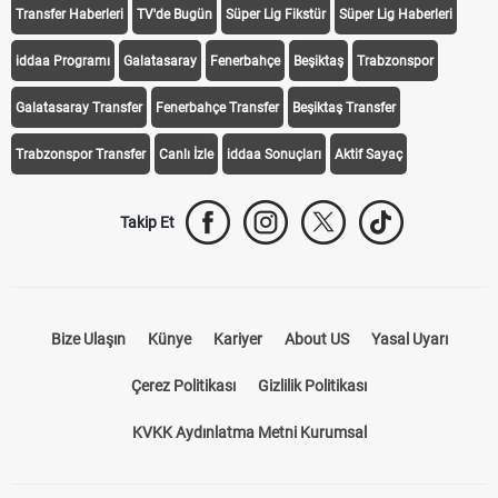
Transfer Haberleri
TV'de Bugün
Süper Lig Fikstür
Süper Lig Haberleri
iddaa Programı
Galatasaray
Fenerbahçe
Beşiktaş
Trabzonspor
Galatasaray Transfer
Fenerbahçe Transfer
Beşiktaş Transfer
Trabzonspor Transfer
Canlı İzle
iddaa Sonuçları
Aktif Sayaç
Takip Et
Bize Ulaşın
Künye
Kariyer
About US
Yasal Uyarı
Çerez Politikası
Gizlilik Politikası
KVKK Aydınlatma Metni Kurumsal