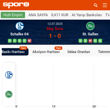
ANA SAYFA
İLK11 KUR
At Yarışı Bankoları
TV
Hızlı Erişim
12.07.2025
Maç Sonu
Schalke 04
St. Gallen
1 - 0
G
G
G
G
M
G
G
M
G
G
Yeni
Yeni
Baskı Haritası
Aksiyon Haritası
İddaa Oranları
Tahmin
0'
15'
30'