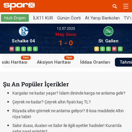
İLK11 KUR
Günün Özeti
At Yarışı Bankoları
TV'
Hızlı Erişim
12.07.2025
Maç Sonu
Schalke 04
St. Gallen
1 - 0
M
G
G
G
G
B
G
G
M
G
Yeni
Yeni
Baskı Haritası
Aksiyon Haritası
İddaa Oranları
Tahmi
Şu An Popüler İçerikler
Kargalar ne kadar yaşar? İslam dininde karga ne anlama gelir?
Çeyrek ne kadar? Çeyrek altın fiyatı kaç TL?
Rüyada altın görmek ne anlama geliyor? 8 kısa maddede Altın
rüya tabiri
Sabır duası, duaları ve Sabır ile ilgili ayetler hadisler! Kuran'da
sabır nasıl anlatılır?