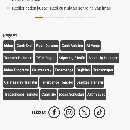
Kediler neden kusar? Kedi kustuktan sonra ne yapılmalı
KEŞFET
iddaa
Canlı Skor
Puan Durumu
Canlı Anlatım
At Yarışı
Transfer Haberleri
TV'de Bugün
Süper Lig Fikstür
Süper Lig Haberleri
iddaa Programı
Galatasaray
Fenerbahçe
Beşiktaş
Trabzonspor
Galatasaray Transfer
Fenerbahçe Transfer
Beşiktaş Transfer
Trabzonspor Transfer
Canlı İzle
iddaa Sonuçları
Aktif Sayaç
Takip Et