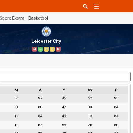
Sporx Ekstra
Basketbol
Leicester City
M
G
B
B
M
Dış Saha
M
A
Y
Av
P
7
97
45
52
95
8
80
47
33
84
11
64
49
15
83
10
82
56
26
80