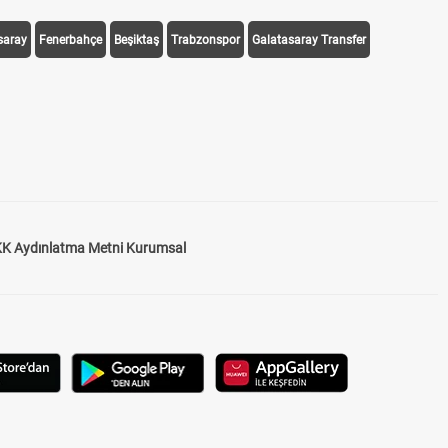
saray
Fenerbahçe
Beşiktaş
Trabzonspor
Galatasaray Transfer
K Aydınlatma Metni Kurumsal