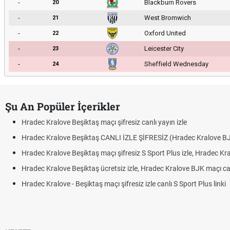
-
Blackburn Rovers
20
-
West Bromwich
21
-
Oxford United
22
-
Leicester City
23
-
Sheffield Wednesday
24
Şu An Popüler İçerikler
Hradec Kralove Beşiktaş maçı şifresiz canlı yayın izle
Hradec Kralove Beşiktaş CANLI İZLE ŞİFRESİZ (Hradec Kralove B
Hradec Kralove Beşiktaş maçı şifresiz S Sport Plus izle, Hradec Kr
Hradec Kralove Beşiktaş ücretsiz izle, Hradec Kralove BJK maçı canl
Hradec Kralove - Beşiktaş maçı şifresiz izle canlı S Sport Plus linki