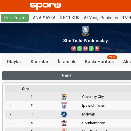
ANA SAYFA
İLK11 KUR
At Yarışı Bankoları
TV'
Hızlı Erişim
Sheffield Wednesday
M
G
M
G
M
Yeni
Olaylar
Kadrolar
İstatistik
Baskı Haritası
Aks
Genel
Sıra
-
Coventry City
1
-
Ipswich Town
2
-
Millwall
3
-
Southampton
4