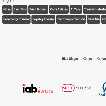
KEŞFET
iddaa
Canlı Skor
Puan Durumu
Canlı Anlatım
At Yarışı
Transfer Haberler
Fenerbahçe Transfer
Beşiktaş Transfer
Trabzonspor Transfer
Canlı İzle
id
Bize Ulaşın
Künye
Kariye