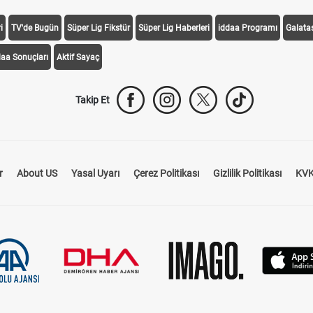
i
TV'de Bugün
Süper Lig Fikstür
Süper Lig Haberleri
iddaa Programı
Galata
daa Sonuçları
Aktif Sayaç
Takip Et
r
About US
Yasal Uyarı
Çerez Politikası
Gizlilik Politikası
KVK