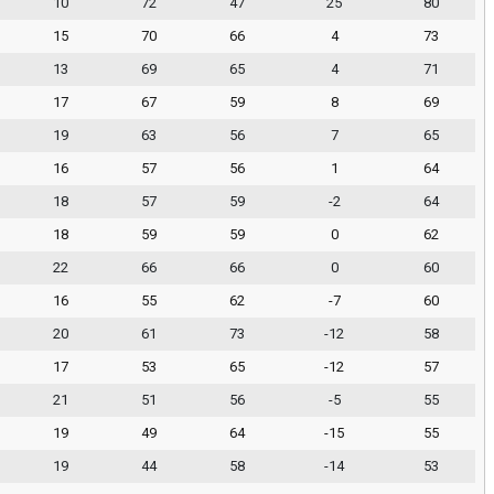
10
72
47
25
80
15
70
66
4
73
13
69
65
4
71
17
67
59
8
69
19
63
56
7
65
16
57
56
1
64
18
57
59
-2
64
18
59
59
0
62
22
66
66
0
60
16
55
62
-7
60
20
61
73
-12
58
17
53
65
-12
57
21
51
56
-5
55
19
49
64
-15
55
19
44
58
-14
53