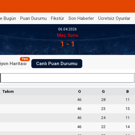
de Bugün
Puan Durumu
Fikstür
Son Haberler
Ücretsiz Oyunlar
06.04.2026
Maç Sonu
1 - 1
Yeni
iyon Haritası
Canlı Puan Durumu
İç Saha
Takım
O
G
B
46
28
11
46
23
15
46
24
11
46
22
14