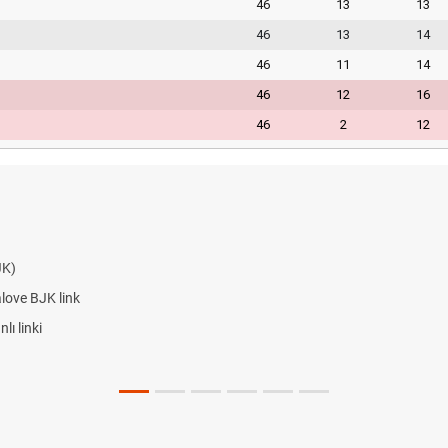
46
13
13
46
13
14
46
11
14
46
12
16
46
2
12
JK)
alove BJK link
ı linki