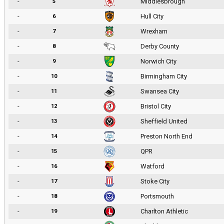
-
Middlesbrough
5
-
Hull City
6
-
Wrexham
7
-
Derby County
8
-
Norwich City
9
-
Birmingham City
10
-
Swansea City
11
-
Bristol City
12
-
Sheffield United
13
-
Preston North End
14
-
QPR
15
-
Watford
16
-
Stoke City
17
-
Portsmouth
18
-
Charlton Athletic
19