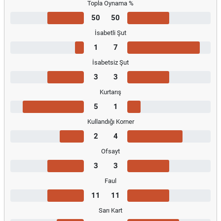
Topla Oynama %
50
50
İsabetli Şut
1
7
İsabetsiz Şut
3
3
Kurtarış
5
1
Kullandığı Korner
2
4
Ofsayt
3
3
Faul
11
11
Sarı Kart