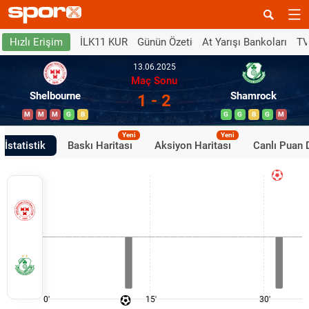
İLK11 KUR
Günün Özeti
At Yarışı Bankoları
TV
Hızlı Erişim
13.06.2025
Maç Sonu
Shelbourne
Shamrock
1 - 2
M
M
M
G
B
G
G
B
G
M
Yeni
Yeni
İstatistik
Baskı Haritası
Aksiyon Haritası
Canlı Puan
0'
15'
30'