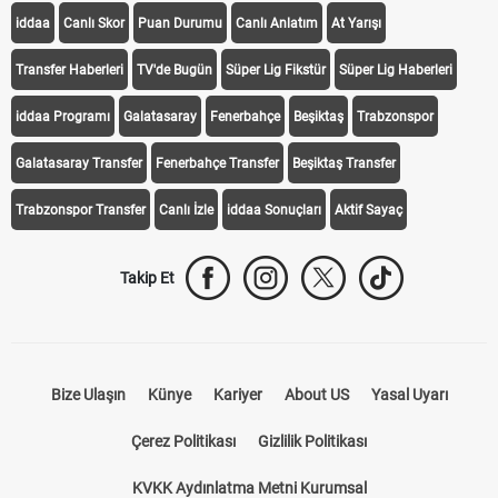
iddaa
Canlı Skor
Puan Durumu
Canlı Anlatım
At Yarışı
Transfer Haberleri
TV'de Bugün
Süper Lig Fikstür
Süper Lig Haberleri
iddaa Programı
Galatasaray
Fenerbahçe
Beşiktaş
Trabzonspor
Galatasaray Transfer
Fenerbahçe Transfer
Beşiktaş Transfer
Trabzonspor Transfer
Canlı İzle
iddaa Sonuçları
Aktif Sayaç
Takip Et
Bize Ulaşın
Künye
Kariyer
About US
Yasal Uyarı
Çerez Politikası
Gizlilik Politikası
KVKK Aydınlatma Metni Kurumsal