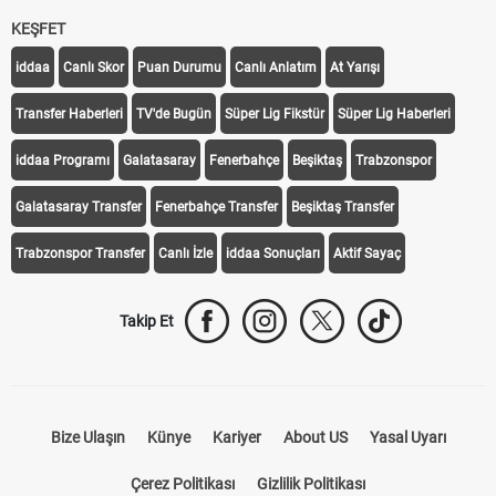
KEŞFET
iddaa
Canlı Skor
Puan Durumu
Canlı Anlatım
At Yarışı
Transfer Haberleri
TV'de Bugün
Süper Lig Fikstür
Süper Lig Haberleri
iddaa Programı
Galatasaray
Fenerbahçe
Beşiktaş
Trabzonspor
Galatasaray Transfer
Fenerbahçe Transfer
Beşiktaş Transfer
Trabzonspor Transfer
Canlı İzle
iddaa Sonuçları
Aktif Sayaç
Takip Et
Bize Ulaşın
Künye
Kariyer
About US
Yasal Uyarı
Çerez Politikası
Gizlilik Politikası