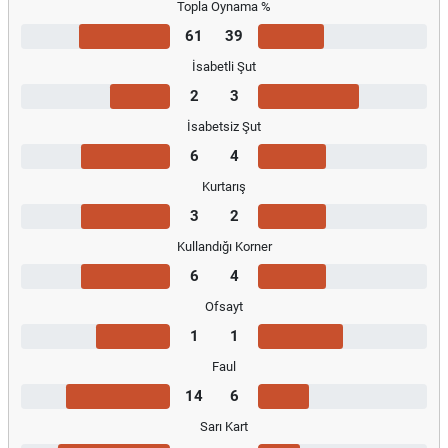
Topla Oynama %
61
39
İsabetli Şut
2
3
İsabetsiz Şut
6
4
Kurtarış
3
2
Kullandığı Korner
6
4
Ofsayt
1
1
Faul
14
6
Sarı Kart