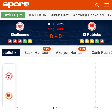
İLK11 KUR
Günün Özeti
At Yarışı Bankoları
TV
Hızlı Erişim
01.11.2025
Maç Sonu
Shelbourne
St Patricks
0 - 0
M
M
M
G
B
B
B
B
G
M
Yeni
Yeni
İstatistik
Baskı Haritası
Aksiyon Haritası
Canlı Puan
0'
15'
30'