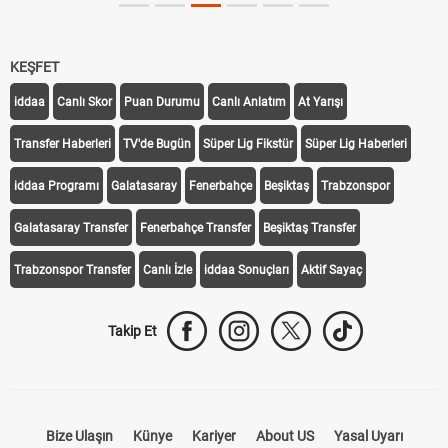
KEŞFET
iddaa
Canlı Skor
Puan Durumu
Canlı Anlatım
At Yarışı
Transfer Haberleri
TV'de Bugün
Süper Lig Fikstür
Süper Lig Haberleri
iddaa Programı
Galatasaray
Fenerbahçe
Beşiktaş
Trabzonspor
Galatasaray Transfer
Fenerbahçe Transfer
Beşiktaş Transfer
Trabzonspor Transfer
Canlı İzle
iddaa Sonuçları
Aktif Sayaç
Takip Et
Bize Ulaşın
Künye
Kariyer
About US
Yasal Uyarı