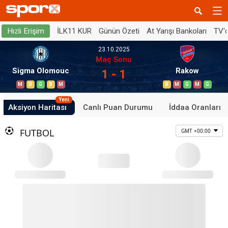
İLK11 KUR
Günün Özeti
At Yarışı Bankoları
TV'
Hızlı Erişim
23.10.2025
Maç Sonu
Sigma Olomouc
Rakow
1 - 1
M
B
G
B
M
B
M
G
M
G
Yeni
Aksiyon Haritası
Canlı Puan Durumu
İddaa Oranları
FUTBOL
GMT +00:00