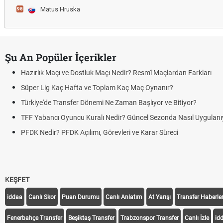
Matus Hruska
98
Şu An Popüler İçerikler
Hazırlık Maçı ve Dostluk Maçı Nedir? Resmî Maçlardan Farkları
Süper Lig Kaç Hafta ve Toplam Kaç Maç Oynanır?
Türkiye'de Transfer Dönemi Ne Zaman Başlıyor ve Bitiyor?
TFF Yabancı Oyuncu Kuralı Nedir? Güncel Sezonda Nasıl Uygulanı
PFDK Nedir? PFDK Açılımı, Görevleri ve Karar Süreci
KEŞFET
iddaa
Canlı Skor
Puan Durumu
Canlı Anlatım
At Yarışı
Transfer Haberler
Fenerbahçe Transfer
Beşiktaş Transfer
Trabzonspor Transfer
Canlı İzle
id