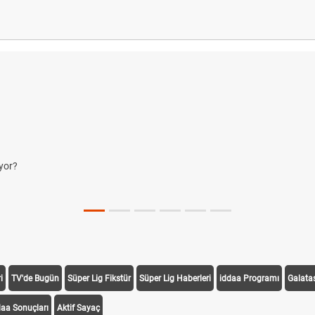
yor?
i
TV'de Bugün
Süper Lig Fikstür
Süper Lig Haberleri
iddaa Programı
Galata
daa Sonuçları
Aktif Sayaç