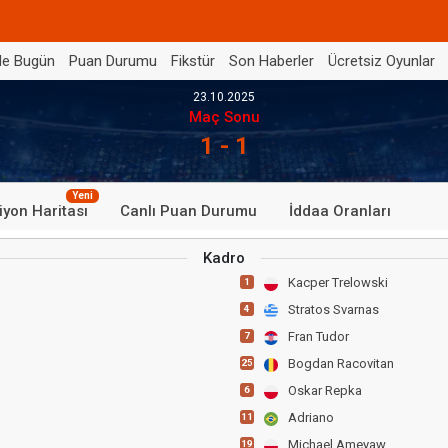
de Bugün
Puan Durumu
Fikstür
Son Haberler
Ücretsiz Oyunlar
23.10.2025
Maç Sonu
1 - 1
Yeni
iyon Haritası
Canlı Puan Durumu
İddaa Oranları
Kadro
Kacper Trelowski
1
Stratos Svarnas
4
Fran Tudor
7
Bogdan Racovitan
25
Oskar Repka
6
Adriano
11
Michael Ameyaw
19