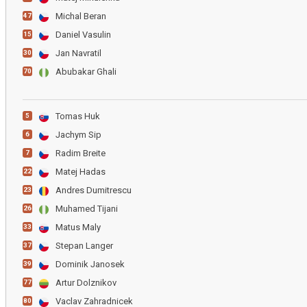
Michal Beran
47
Daniel Vasulin
15
Jan Navratil
30
Abubakar Ghali
70
Tomas Huk
5
Jachym Sip
6
Radim Breite
7
Matej Hadas
22
Andres Dumitrescu
23
Muhamed Tijani
26
Matus Maly
33
Stepan Langer
37
Dominik Janosek
39
Artur Dolznikov
77
Vaclav Zahradnicek
80