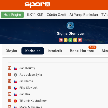
İLK11 KUR
Günün Özeti
At Yarışı Bankoları
TV'
Hızlı Erişim
Sigma Olomouc
M
B
G
B
M
Yeni
Olaylar
Kadrolar
İstatistik
Baskı Haritası
Aks
Jan Koutny
91
Abdoulaye Sylla
2
Jiri Slama
13
Filip Slavicek
16
Jan Kral
21
Tihomir Kostadinov
10
Matej Mikulenka
25