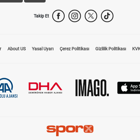
Takip Et
r
About US
Yasal Uyarı
Çerez Politikası
Gizlilik Politikası
KVK