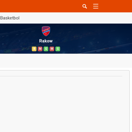
Basketbol
Rakow
B
M
G
M
G