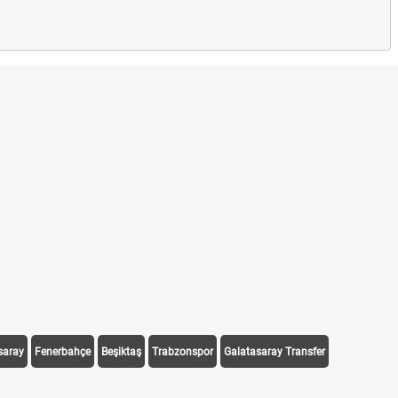
saray
Fenerbahçe
Beşiktaş
Trabzonspor
Galatasaray Transfer