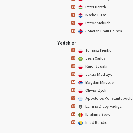
Peter Barath
88
Marko Bulat
5
Patryk Makuch
9
Jonatan Braut Brunes
18
Yedekler
Tomasz Pienko
8
Jean Carlos
20
Karol Struski
23
Jakub Madrzyk
39
Bogdan Mircetic
44
Oliwier Zych
48
Apostolos Konstantopoulo
66
Lamine Diaby-Fadiga
80
Ibrahima Seck
97
Imad Rondic
99