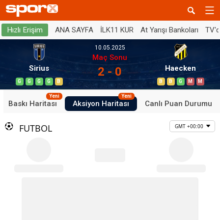
ANA SAYFA
İLK11 KUR
At Yarışı Bankoları
TV'
Hızlı Erişim
10.05.2025
Maç Sonu
Sirius
Haecken
2 - 0
G
G
G
G
B
B
B
G
M
M
Yeni
Yeni
Baskı Haritası
Aksiyon Haritası
Canlı Puan Durumu
FUTBOL
GMT +00:00