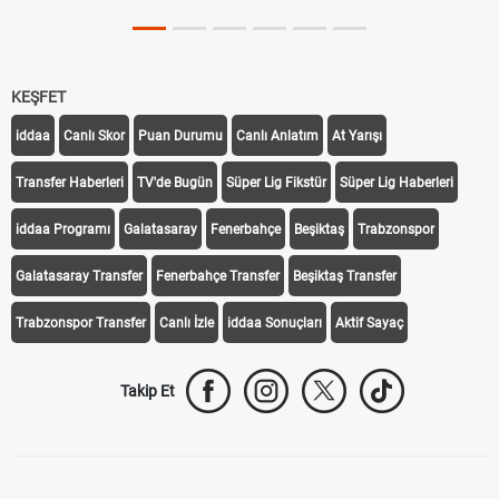
KEŞFET
iddaa
Canlı Skor
Puan Durumu
Canlı Anlatım
At Yarışı
Transfer Haberleri
TV'de Bugün
Süper Lig Fikstür
Süper Lig Haberleri
iddaa Programı
Galatasaray
Fenerbahçe
Beşiktaş
Trabzonspor
Galatasaray Transfer
Fenerbahçe Transfer
Beşiktaş Transfer
Trabzonspor Transfer
Canlı İzle
iddaa Sonuçları
Aktif Sayaç
Takip Et