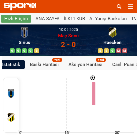
ANA SAYFA
İLK11 KUR
At Yarışı Bankoları
TV
Hızlı Erişim
10.05.2025
Maç Sonu
Sirius
Haecken
2 - 0
G
G
G
G
B
B
B
G
M
M
Yeni
Yeni
İstatistik
Baskı Haritası
Aksiyon Haritası
Canlı Puan
0'
15'
30'