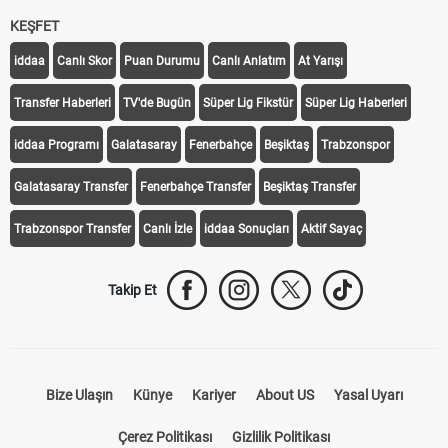
KEŞFET
iddaa
Canlı Skor
Puan Durumu
Canlı Anlatım
At Yarışı
Transfer Haberleri
TV'de Bugün
Süper Lig Fikstür
Süper Lig Haberleri
iddaa Programı
Galatasaray
Fenerbahçe
Beşiktaş
Trabzonspor
Galatasaray Transfer
Fenerbahçe Transfer
Beşiktaş Transfer
Trabzonspor Transfer
Canlı İzle
iddaa Sonuçları
Aktif Sayaç
Takip Et
Bize Ulaşın
Künye
Kariyer
About US
Yasal Uyarı
Çerez Politikası
Gizlilik Politikası