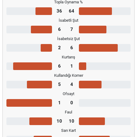
Topla Oynama %
36
64
İsabetli Şut
6
7
İsabetsiz Şut
2
6
Kurtarış
6
1
Kullandığı Korner
5
4
Ofsayt
1
0
Faul
10
10
Sarı Kart